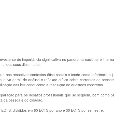
reveste-se de importância significativa no panorama nacional e intern
ional dos seus diplomados.
nos respetivos contextos ético-sociais e tendo como referência o jur
tiva geral, de análise e reflexão crítica sobre correntes do pensament
plicação das leis conducente à resolução de questões concretas.
reparação para os desafios profissionais que se seguem, bem como pa
sta da pessoa e do cidadão.
40 ECTS, divididos em 60 ECTS por ano e 30 ECTS por semestre.