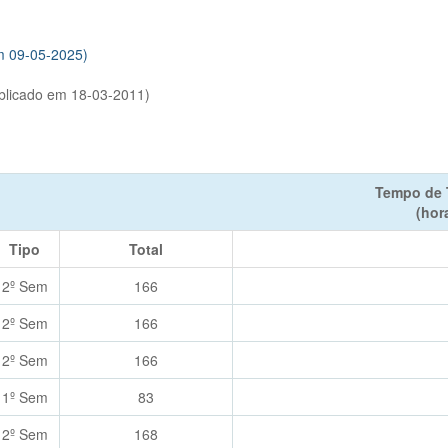
m 09-05-2025)
ublicado em 18-03-2011)
Tempo de 
(hor
Tipo
Total
2º Sem
166
2º Sem
166
2º Sem
166
1º Sem
83
2º Sem
168