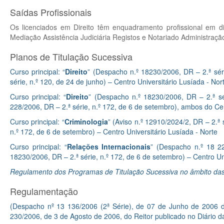
Saídas Profissionais
Os licenciados em Direito têm enquadramento profissional em di
Mediação Assistência Judiciária Registos e Notariado Administraçã
Planos de Titulação Sucessiva
Curso principal: “
Direito
” (Despacho n.º 18230/2006, DR – 2.ª sér
série, n.º 120, de 24 de junho) – Centro Universitário Lusíada - Nor
Curso principal: “
Direito
” (Despacho n.º 18230/2006, DR – 2.ª sé
228/2006, DR – 2.ª série, n.º 172, de 6 de setembro), ambos do Ce
Curso principal: “
Criminologia
” (Aviso n.º 12910/2024/2, DR – 2.ª
n.º 172, de 6 de setembro) – Centro Universitário Lusíada - Norte
Curso principal: “
Relações Internacionais
” (Despacho n.º 18 2
18230/2006, DR – 2.ª série, n.º 172, de 6 de setembro) – Centro Un
Regulamento dos Programas de Titulação Sucessiva no âmbito das
Regulamentação
(Despacho nº 13 136/2006 (2ª Série), de 07 de Junho de 2006 do
230/2006, de 3 de Agosto de 2006, do Reitor publicado no Diário d