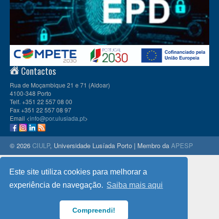
Contactos
Rua de Moçambique 21 e 71 (Aldoar)
4100-348 Porto
Telf. +351 22 557 08 00
Fax +351 22 557 08 97
Email <
info@por.ulusiada.pt
>
© 2026
CIULP
, Universidade Lusíada Porto | Membro da
APESP
Este site utiliza cookies para melhorar a
experiência de navegação.
Saiba mais aqui
Compreendi!