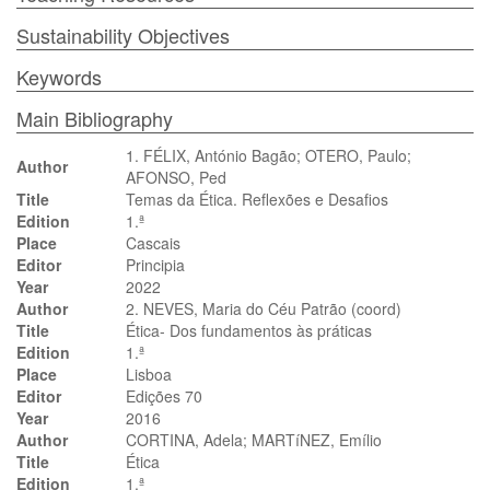
Sustainability Objectives
Keywords
Main Bibliography
1. FÉLIX, António Bagão; OTERO, Paulo;
Author
AFONSO, Ped
Title
Temas da Ética. Reflexões e Desafios
Edition
1.ª
Place
Cascais
Editor
Principia
Year
2022
Author
2. NEVES, Maria do Céu Patrão (coord)
Title
Ética- Dos fundamentos às práticas
Edition
1.ª
Place
Lisboa
Editor
Edições 70
Year
2016
Author
CORTINA, Adela; MARTíNEZ, Emílio
Title
Ética
Edition
1.ª