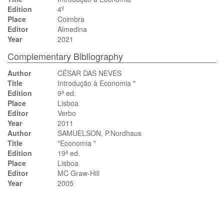
Edition
4º
Place
Coimbra
Editor
Almedina
Year
2021
Complementary Bibliography
Author
CÉSAR DAS NEVES
Title
Introdução à Economia "
Edition
9ª ed.
Place
Lisboa
Editor
Verbo
Year
2011
Author
SAMUELSON, P.Nordhaus
Title
"Economia "
Edition
19ª ed.
Place
Lisboa
Editor
MC Graw-Hill
Year
2005