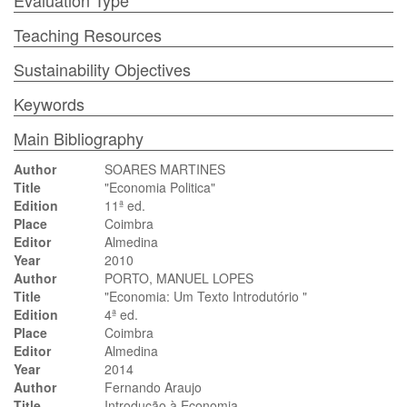
Evaluation Type
Teaching Resources
Sustainability Objectives
Keywords
Main Bibliography
Author
SOARES MARTINES
Title
"Economia Politica"
Edition
11ª ed.
Place
Coimbra
Editor
Almedina
Year
2010
Author
PORTO, MANUEL LOPES
Title
"Economia: Um Texto Introdutório "
Edition
4ª ed.
Place
Coimbra
Editor
Almedina
Year
2014
Author
Fernando Araujo
Title
Introdução à Economia