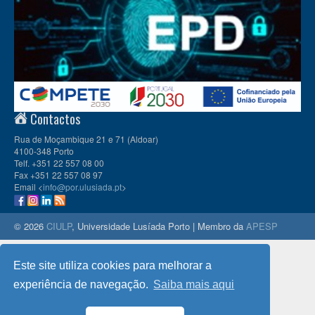
Contactos
Rua de Moçambique 21 e 71 (Aldoar)
4100-348 Porto
Telf. +351 22 557 08 00
Fax +351 22 557 08 97
Email <
info@por.ulusiada.pt
>
© 2026
CIULP
, Universidade Lusíada Porto | Membro da
APESP
Este site utiliza cookies para melhorar a
experiência de navegação.
Saiba mais aqui