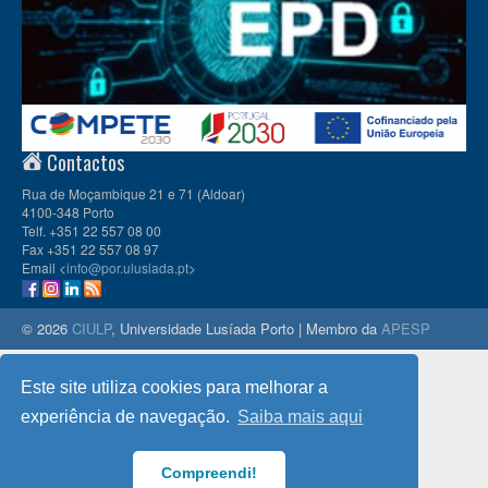
Contactos
Rua de Moçambique 21 e 71 (Aldoar)
4100-348 Porto
Telf. +351 22 557 08 00
Fax +351 22 557 08 97
Email <
info@por.ulusiada.pt
>
© 2026
CIULP
, Universidade Lusíada Porto | Membro da
APESP
Este site utiliza cookies para melhorar a
experiência de navegação.
Saiba mais aqui
Compreendi!