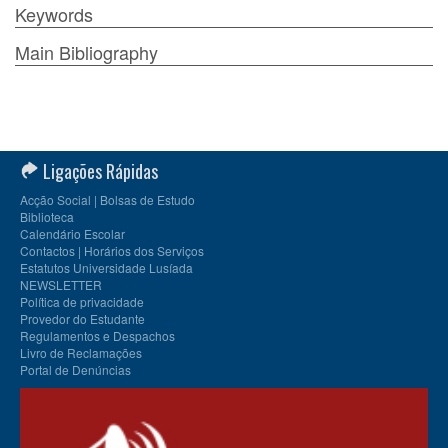
Keywords
Main Bibliography
Ligações Rápidas
Acção Social | Bolsas de Estudo
Biblioteca
Calendário Escolar
Contactos | Horários dos Serviços
Estatutos Universidade Lusíada
NEWSLETTER
Política de privacidade
Provedor do Estudante
Regulamentos e Despachos
Livro de Reclamações
Portal de Denúncias