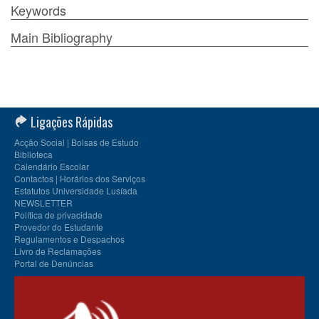
Keywords
Main Bibliography
Ligações Rápidas
Acção Social | Bolsas de Estudo
Biblioteca
Calendário Escolar
Contactos | Horários dos Serviços
Estatutos Universidade Lusíada
NEWSLETTER
Política de privacidade
Provedor do Estudante
Regulamentos e Despachos
Livro de Reclamações
Portal de Denúncias