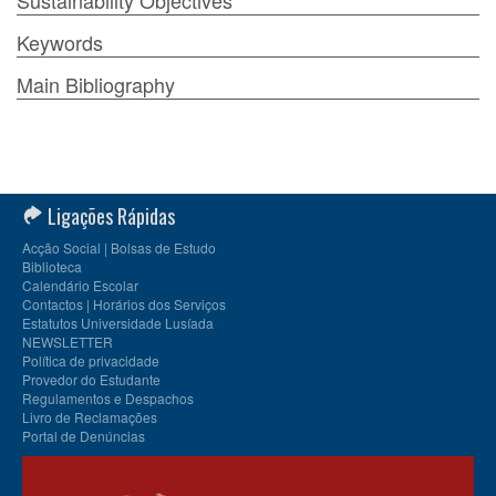
Sustainability Objectives
Keywords
Main Bibliography
Ligações Rápidas
Acção Social | Bolsas de Estudo
Biblioteca
Calendário Escolar
Contactos | Horários dos Serviços
Estatutos Universidade Lusíada
NEWSLETTER
Política de privacidade
Provedor do Estudante
Regulamentos e Despachos
Livro de Reclamações
Portal de Denúncias