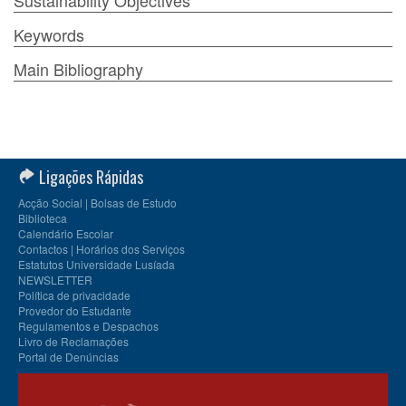
Sustainability Objectives
Keywords
Main Bibliography
Ligações Rápidas
Acção Social | Bolsas de Estudo
Biblioteca
Calendário Escolar
Contactos | Horários dos Serviços
Estatutos Universidade Lusíada
NEWSLETTER
Política de privacidade
Provedor do Estudante
Regulamentos e Despachos
Livro de Reclamações
Portal de Denúncias