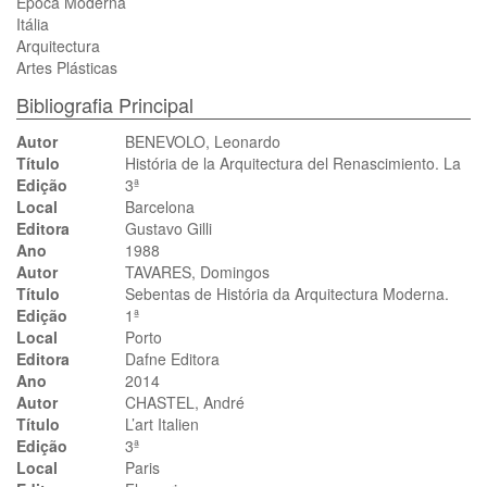
Época Moderna
Itália
Arquitectura
Artes Plásticas
Bibliografia Principal
Autor
BENEVOLO, Leonardo
Título
História de la Arquitectura del Renascimiento. La
Edição
3ª
Local
Barcelona
Editora
Gustavo Gilli
Ano
1988
Autor
TAVARES, Domingos
Título
Sebentas de História da Arquitectura Moderna.
Edição
1ª
Local
Porto
Editora
Dafne Editora
Ano
2014
Autor
CHASTEL, André
Título
L’art Italien
Edição
3ª
Local
Paris