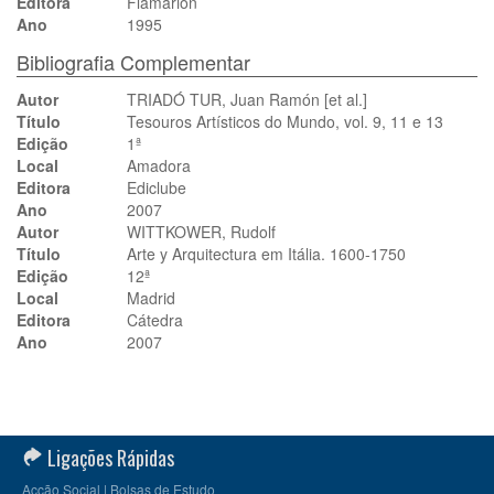
Editora
Flamarion
Ano
1995
Bibliografia Complementar
Autor
TRIADÓ TUR, Juan Ramón [et al.]
Título
Tesouros Artísticos do Mundo, vol. 9, 11 e 13
Edição
1ª
Local
Amadora
Editora
Ediclube
Ano
2007
Autor
WITTKOWER, Rudolf
Título
Arte y Arquitectura em Itália. 1600-1750
Edição
12ª
Local
Madrid
Editora
Cátedra
Ano
2007
Ligações Rápidas
Acção Social | Bolsas de Estudo