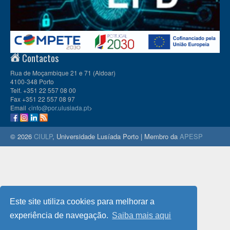
Contactos
Rua de Moçambique 21 e 71 (Aldoar)
4100-348 Porto
Telf. +351 22 557 08 00
Fax +351 22 557 08 97
Email <
info@por.ulusiada.pt
>
© 2026
CIULP
, Universidade Lusíada Porto | Membro da
APESP
Este site utiliza cookies para melhorar a
experiência de navegação.
Saiba mais aqui