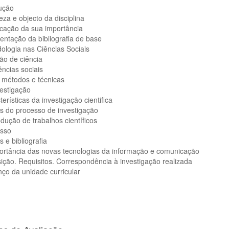
dução
eza e objecto da disciplina
ficação da sua importância
entação da bibliografia de base
dologia nas Ciências Sociais
ão de ciência
ências sociais
 métodos e técnicas
nvestigação
terísticas da investigação cientifica
s do processo de investigação
odução de trabalhos científicos
esso
s e bibliografia
portância das novas tecnologias da informação e comunicação
ição. Requisitos. Correspondência à investigação realizada
nço da unidade curricular