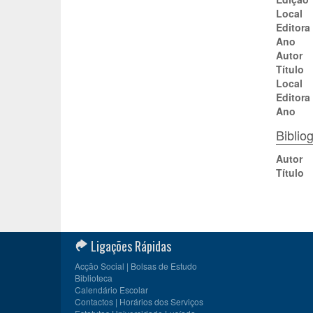
Local
Editora
Ano
Autor
Título
Local
Editora
Ano
Biblio
Autor
Título
Ligações Rápidas
Acção Social | Bolsas de Estudo
Biblioteca
Calendário Escolar
Contactos | Horários dos Serviços