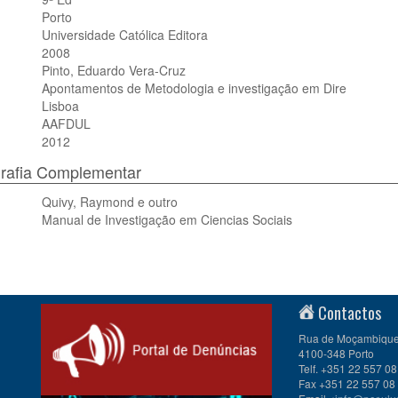
Porto
Universidade Católica Editora
2008
Pinto, Eduardo Vera-Cruz
Apontamentos de Metodologia e investigação em Dire
Lisboa
AAFDUL
2012
grafia Complementar
Quivy, Raymond e outro
Manual de Investigação em Ciencias Sociais
Contactos
Rua de Moçambique 
4100-348 Porto
Telf. +351 22 557 08
Fax +351 22 557 08