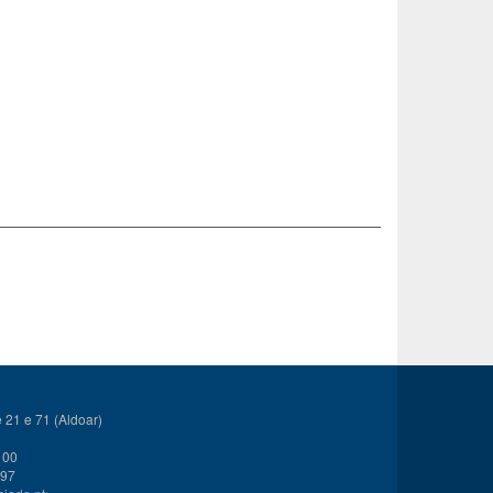
21 e 71 (Aldoar)
 00
 97