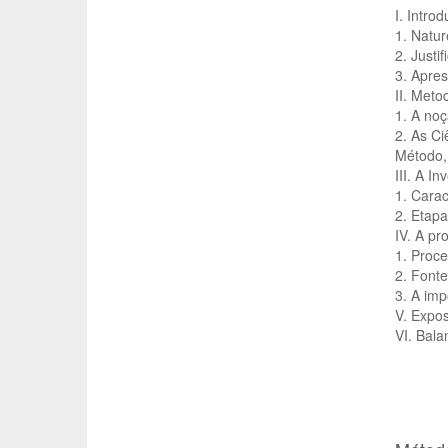
I. Intro
1. Natur
2. Justi
3. Apres
II. Meto
1. A noç
2. As Ci
Método,
III. A I
1. Carac
2. Etapa
IV. A pr
1. Proc
2. Fonte
3. A im
V. Expos
VI. Bala