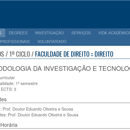
S
DEGREES
INVESTIGAÇÃO
SERVIÇOS
VIDA ACADÉMIC
 PROFISSIONAIS
VOLUNTARIADO
S / 1º CICLO /
FACULDADE DE DIREITO :: DIREITO
DOLOGIA DA INVESTIGAÇÃO E TECNOLOGI
urricular
alidade: 1º semestre
 ECTS: 3
tes
 Prof. Doutor Eduardo Oliveira e Sousa
tes: Prof. Doutor Eduardo Oliveira e Sousa
Horária