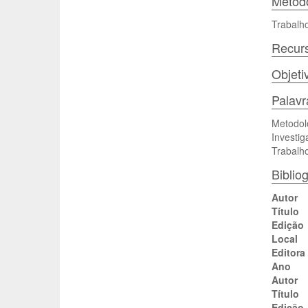
Método
Trabalho
Recurs
Objeti
Palav
Metodol
Investig
Trabalho
Bibliog
Autor
Título
Edição
Local
Editora
Ano
Autor
Título
Edição