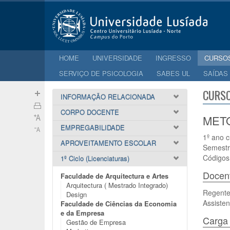
HOME
UNIVERSIDADE
INGRESSO
CURSO
SERVIÇO DE PSICOLOGIA
SABES UL
SAÍDAS
CURSO
INFORMAÇÃO RELACIONADA
CORPO DOCENTE
METO
EMPREGABILIDADE
1º ano c
APROVEITAMENTO ESCOLAR
Semestr
Códigos
1º Ciclo (Licenciaturas)
Docen
Faculdade de Arquitectura e Artes
Arquitectura ( Mestrado Integrado)
Regente:
Design
Assisten
Faculdade de Ciências da Economia
e da Empresa
Carga 
Gestão de Empresa