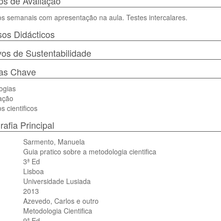
s de Avaliação
s semanais com apresentação na aula. Testes intercalares.
os Didácticos
vos de Sustentabilidade
ras Chave
ogias
ação
s cientificos
rafia Principal
Sarmento, Manuela
Guia pratico sobre a metodologia cientifica
3ª Ed
Lisboa
Universidade Lusiada
2013
Azevedo, Carlos e outro
Metodologia Cientifica
9ª Ed