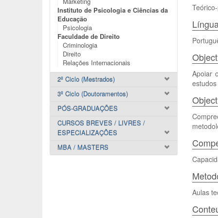
Marketing
Teórico-
Instituto de Psicologia e Ciências da
Educação
Língua
Psicologia
Faculdade de Direito
Portugu
Criminologia
Direito
Object
Relações Internacionais
Apoiar 
2º Ciclo (Mestrados)
estudos 
3º Ciclo (Doutoramentos)
Object
PÓS-GRADUAÇÕES
Compree
CURSOS BREVES / LIVRES /
metodolo
ESPECIALIZAÇÕES
Compet
MBA / MASTERS
Capacida
Metodo
Aulas te
Conte