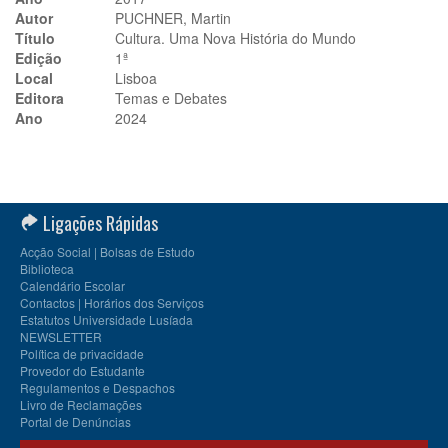
Autor
PUCHNER, Martin
Título
Cultura. Uma Nova História do Mundo
Edição
1ª
Local
Lisboa
Editora
Temas e Debates
Ano
2024
Ligações Rápidas
Acção Social | Bolsas de Estudo
Biblioteca
Calendário Escolar
Contactos | Horários dos Serviços
Estatutos Universidade Lusíada
NEWSLETTER
Política de privacidade
Provedor do Estudante
Regulamentos e Despachos
Livro de Reclamações
Portal de Denúncias