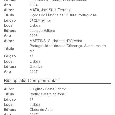
Ano
2004
Autor
MATA, Joel Silva Ferreira
Título
Lições de História da Cultura Portuguesa
Edição
3ª (2.ª reimpr
Local
Lisboa
Editora
Lusíada Editora
Ano
2023
Autor
MARTINS, Guilherme d?Oliveira
Portugal. Identidade e Diferença. Aventuras da
Título
Me
Edição
1ª
Local
Lisboa
Editora
Gradiva
Ano
2007
Bibliografia Complementar
Autor
L`Eglise- Costa, Pierre
Título
Portugal visto de fora
Edição
1ª
Local
Lisboa
Editora
Clube do Autor
Ano
2017