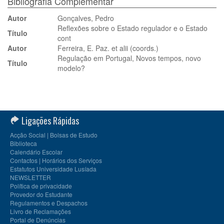
Bibliografia Complementar
Autor
Gonçalves, Pedro
Reflexões sobre o Estado regulador e o Estado
Título
cont
Autor
Ferreira, E. Paz. et alii (coords.)
Regulação em Portugal, Novos tempos, novo
Título
modelo?
Ligações Rápidas
Acção Social | Bolsas de Estudo
Biblioteca
Calendário Escolar
Contactos | Horários dos Serviços
Estatutos Universidade Lusíada
NEWSLETTER
Política de privacidade
Provedor do Estudante
Regulamentos e Despachos
Livro de Reclamações
Portal de Denúncias