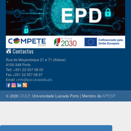
Contactos
Rua de Moçambique 21 e 71 (Aldoar)
4100-348 Porto
Telf. +351 22 557 08 00
Fax +351 22 557 08 97
Email <
info@por.ulusiada.pt
>
© 2026
CIULP
, Universidade Lusíada Porto | Membro da
APESP