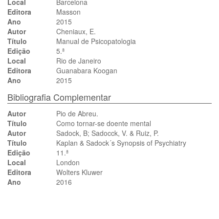
Local
Barcelona
Editora
Masson
Ano
2015
Autor
Cheniaux, E.
Título
Manual de Psicopatologia
Edição
5.ª
Local
Rio de Janeiro
Editora
Guanabara Koogan
Ano
2015
Bibliografia Complementar
Autor
Pio de Abreu.
Título
Como tornar-se doente mental
Autor
Sadock, B; Sadocck, V. & Ruiz, P.
Título
Kaplan & Sadock´s Synopsis of Psychiatry
Edição
11.ª
Local
London
Editora
Wolters Kluwer
Ano
2016