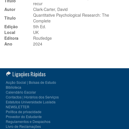
Título
recur
Autor
Clark-Carter, David
Quantitative Psychological Research: The
Título
Complete
Edição
5th Ed.
Local
UK
Editora
Routledge
Ano
2024
Ligações Rápidas
Acção Social | Bolsas de Estudo
Biblioteca
Calendário Escolar
Contactos | Horários dos Serviços
Estatutos Universidade Lusíada
NEWSLETTER
Política de privacidade
Provedor do Estudante
Regulamentos e Despachos
Livro de Reclamações