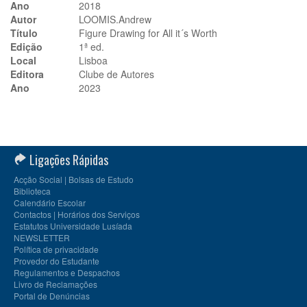
Ano
2018
Autor
LOOMIS.Andrew
Título
Figure Drawing for All it´s Worth
Edição
1ª ed.
Local
Lisboa
Editora
Clube de Autores
Ano
2023
Ligações Rápidas
Acção Social | Bolsas de Estudo
Biblioteca
Calendário Escolar
Contactos | Horários dos Serviços
Estatutos Universidade Lusíada
NEWSLETTER
Política de privacidade
Provedor do Estudante
Regulamentos e Despachos
Livro de Reclamações
Portal de Denúncias