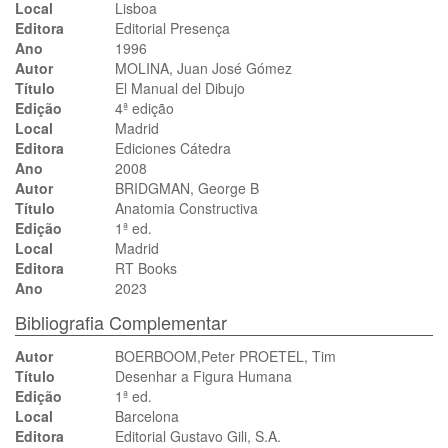
Local
Lisboa
Editora
Editorial Presença
Ano
1996
Autor
MOLINA, Juan José Gómez
Título
El Manual del Dibujo
Edição
4ª edição
Local
Madrid
Editora
Ediciones Cátedra
Ano
2008
Autor
BRIDGMAN, George B
Título
Anatomia Constructiva
Edição
1ª ed.
Local
Madrid
Editora
RT Books
Ano
2023
Bibliografia Complementar
Autor
BOERBOOM,Peter PROETEL, Tim
Título
Desenhar a Figura Humana
Edição
1ª ed.
Local
Barcelona
Editora
Editorial Gustavo Gili, S.A.