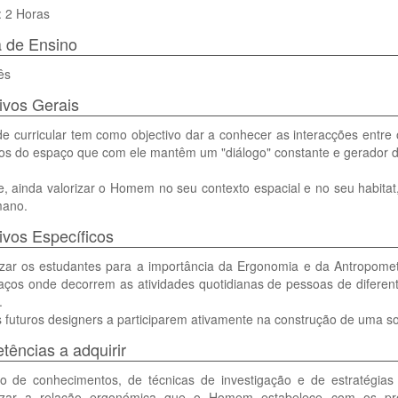
: 2 Horas
 de Ensino
ês
ivos Gerais
de curricular tem como objectivo dar a conhecer as interacções ent
os do espaço que com ele mantêm um "diálogo" constante e gerador de
, ainda valorizar o Homem no seu contexto espacial e no seu habitat, p
ano.
ivos Específicos
lizar os estudantes para a importância da Ergonomia e da Antropom
ços onde decorrem as atividades quotidianas de pessoas de diferente
.
 futuros designers a participarem ativamente na construção de uma so
ências a adquirir
ão de conhecimentos, de técnicas de investigação e de estratégias
izar a relação ergonómica que o Homem estabelece com os pro