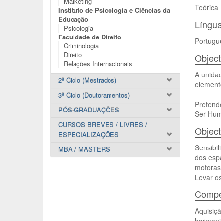
Marketing
Teórica 
Instituto de Psicologia e Ciências da
Educação
Língua
Psicologia
Faculdade de Direito
Portugu
Criminologia
Direito
Object
Relações Internacionais
A unida
2º Ciclo (Mestrados)
element
3º Ciclo (Doutoramentos)
Pretende
PÓS-GRADUAÇÕES
Ser Hum
CURSOS BREVES / LIVRES /
Object
ESPECIALIZAÇÕES
Sensibi
MBA / MASTERS
dos espa
motoras
Levar os
Compet
Aquisiç
harmon