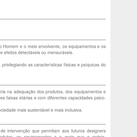
re o Homem e o meio envolvente, os equipamentos e os
 efeitos detectáveis ou mensuráveis.
rivilegiando as características físicas e psíquicas do
etria na adequação dos produtos, dos equipamentos e
s faixas etárias e com diferentes capacidades psico-
ciedade mais sustentável e mais inclusiva.
 de intervenção que permitam aos futuros designers
dutos, os equipamentos e o meio que o rodeia,