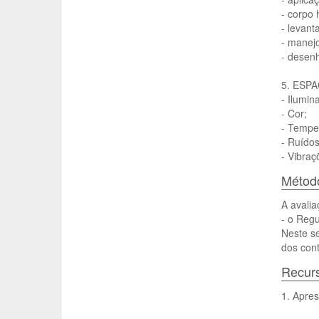
- corpo
- levant
- manejo
- desen
5. ESP
- Ilumin
- Cor;
- Tempe
- Ruídos
- Vibraç
Método
A avalia
- o Reg
Neste se
dos cont
Recurs
1. Apres