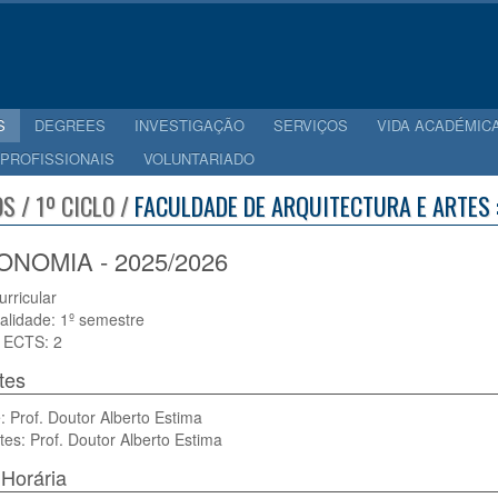
S
DEGREES
INVESTIGAÇÃO
SERVIÇOS
VIDA ACADÉMIC
 PROFISSIONAIS
VOLUNTARIADO
S / 1º CICLO /
FACULDADE DE ARQUITECTURA E ARTES :
NOMIA - 2025/2026
urricular
alidade: 1º semestre
 ECTS: 2
tes
 Prof. Doutor Alberto Estima
tes: Prof. Doutor Alberto Estima
Horária