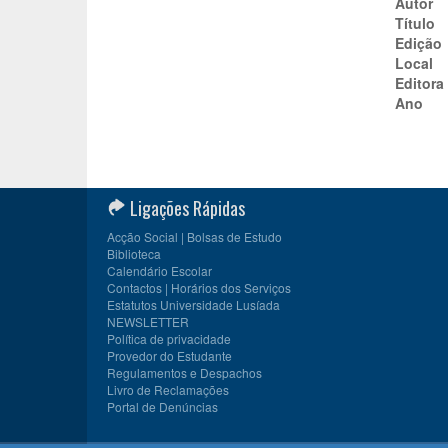
Autor
Título
Edição
Local
Editora
Ano
Ligações Rápidas
Acção Social | Bolsas de Estudo
Biblioteca
Calendário Escolar
Contactos | Horários dos Serviços
Estatutos Universidade Lusíada
NEWSLETTER
Política de privacidade
Provedor do Estudante
Regulamentos e Despachos
Livro de Reclamações
Portal de Denúncias