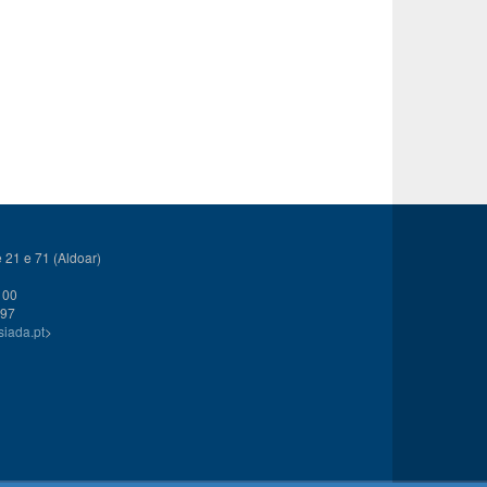
21 e 71 (Aldoar)
 00
 97
siada.pt
>