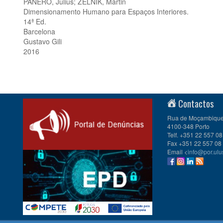
PANERO, Julius; ZELNIK, Martin
Dimensionamento Humano para Espaços Interiores.
14ª Ed.
Barcelona
Gustavo Gili
2016
Contactos
Rua de Moçambique 
4100-348 Porto
Telf. +351 22 557 08
Fax +351 22 557 08
Email <
info@por.ulu