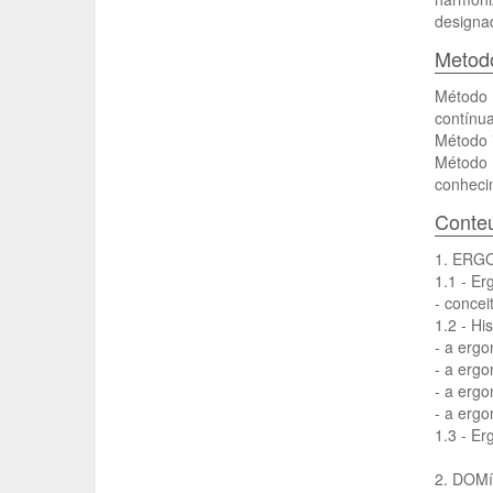
designad
Metodo
Método 
contínua
Método i
Método a
conheci
Conte
1. ERG
1.1 - Er
- concei
1.2 - Hi
- a ergo
- a ergo
- a ergo
- a erg
1.3 - Er
2. DOM