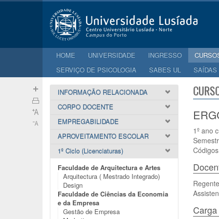
HOME
UNIVERSIDADE
INGRESSO
CURSO
SERVIÇO DE PSICOLOGIA
SABES UL
SAÍDAS
CURSO
INFORMAÇÃO RELACIONADA
CORPO DOCENTE
ERGO
EMPREGABILIDADE
1º ano c
APROVEITAMENTO ESCOLAR
Semestr
Códigos
1º Ciclo (Licenciaturas)
Docen
Faculdade de Arquitectura e Artes
Arquitectura ( Mestrado Integrado)
Regente:
Design
Assisten
Faculdade de Ciências da Economia
e da Empresa
Carga 
Gestão de Empresa