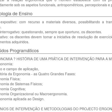
amente sob os aspetos funcionais, antropométricos, percepcionais e p
logia de Ensino
expositivo: com recurso a materiais diversos, possibilitando a t
.
nterrogativo: questionando, sempre que oportuno, os discentes.
tivo: os discentes devem tomar a iniciativa de resolução de exercíc
mentos adquiridos.
údos Programáticos
ONOMIA ? HISTÓRIA DE UMA PRÁTICA DE INTERVENÇÃO PARA A 
gonomia:
to e campo de aplicação,
stória da Ergonomia - as Quatro Grandes Fases:
nomia Física;
nomia de Sistemas Físicos;
nomia Cognitiva;
onomia Organizacional ou Macroergonomia.
gonomia aplicada ao Design.
íNIOS DE INTERVENÇÃO E METODOLOGIAS DO PROJECTO ERGO