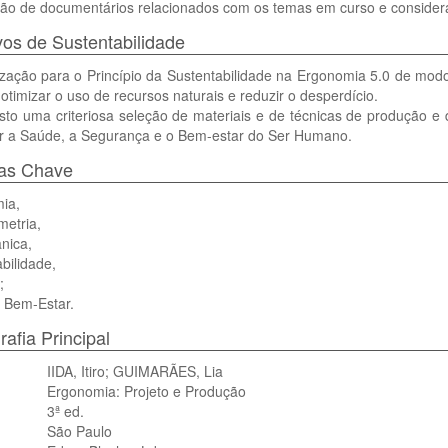
ição de documentários relacionados com os temas em curso e consider
vos de Sustentabilidade
ização para o Princípio da Sustentabilidade na Ergonomia 5.0 de mod
timizar o uso de recursos naturais e reduzir o desperdício.
isto uma criteriosa seleção de materiais e de técnicas de produção 
r a Saúde, a Segurança e o Bem-estar do Ser Humano.
ras Chave
ia,
metria,
nica,
bilidade,
;
 Bem-Estar.
rafia Principal
IIDA, Itiro; GUIMARÃES, Lia
Ergonomia: Projeto e Produção
3ª ed.
São Paulo