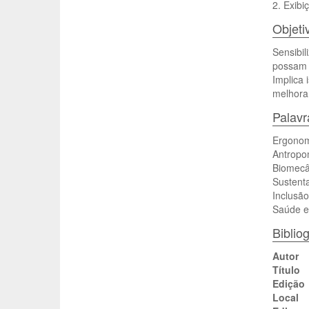
2. Exib
Objeti
Sensibil
possam o
Implica 
melhora
Palav
Ergonom
Antropo
Biomecâ
Sustenta
Inclusão
Saúde e
Bibliog
Autor
Título
Edição
Local