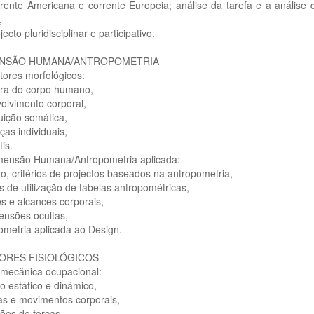
rente Americana e corrente Europeia; análise da tarefa e a análise d
,
jecto pluridisciplinar e participativo.
ENSÃO HUMANA/ANTROPOMETRIA
tores morfológicos:
ura do corpo humano,
olvimento corporal,
tuição somática,
nças individuais,
is.
imensão Humana/Antropometria aplicada:
to, critérios de projectos baseados na antropometria,
ios de utilização de tabelas antropométricas,
s e alcances corporais,
ensões ocultas,
ometria aplicada ao Design.
TORES FISIOLÓGICOS
omecânica ocupacional:
ho estático e dinâmico,
as e movimentos corporais,
ções de forças,