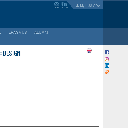
My LUSÍADA
mail
moodle
A
ERASMUS
ALUMNI
: DESIGN