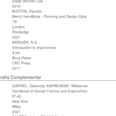
Edgar Blucher Lda
2016
BUXTON, Pamela
Metric HandBook - Planning and Design Data
7th
London
Routledge
2021
BRIDGER, R.S.
Introduction to ergonomics
4 ed.
Boca Raton
CRC Press
2017
grafia Complementar
GAVRIEL, Salvendy; KARWOWSKI, Waldemar
Handbook of Human Factors and Ergonomics
5ª ed.
New York
Wiley
2021