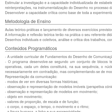
Estimular a investigação e a capacidade individualizada de estabel
reinterpretações, na instrumentalização do Desenho no processo d
Desenvolver a capacidade crítica como base de toda a experiment
Metodologia de Ensino
Aulas teórico-práticas e lançamento de diversos exercícios previsto
A informação e reflexão teórica terão na prática o seu referente did
Desenhos individuais e coletivos, análise e critica dos trabalhos, con
Conteúdos Programáticos
- A unidade curricular de Fundamentos do Desenho de Comunicação de
- O programa desenvolve-se segundo um conjunto de blocos temá
operativas, cada um deles constituirá, na sua sequência, o n
necessariamente em contradição, mas complementando-se de modo a
Representação da comunicação:
- modos de ver em diversas formas históricas;
- observação e representação de modelos imóveis (perspetiva cóni
- observação e representação de modelos em movimento;
- objeto em movimento;
- valores de proporção, de escala e de função;
- o corpo, o espaço, o tempo, o movimento e o ritmo;
- a figura humana, a linha e sua expressividade;