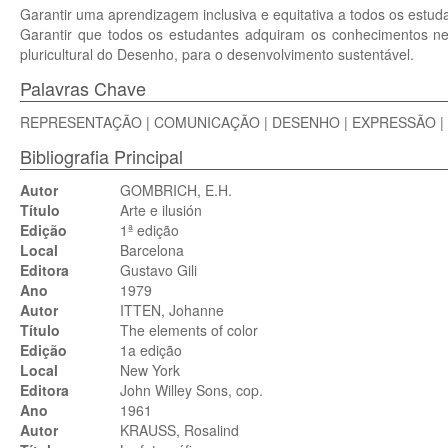
Garantir uma aprendizagem inclusiva e equitativa a todos os est
Garantir que todos os estudantes adquiram os conhecimentos nece
pluricultural do Desenho, para o desenvolvimento sustentável.
Palavras Chave
REPRESENTAÇÃO | COMUNICAÇÃO | DESENHO | EXPRESSÃO | 
Bibliografia Principal
Autor
GOMBRICH, E.H.
Título
Arte e ilusión
Edição
1ª edição
Local
Barcelona
Editora
Gustavo Gili
Ano
1979
Autor
ITTEN, Johanne
Título
The elements of color
Edição
1a edição
Local
New York
Editora
John Willey Sons, cop.
Ano
1961
Autor
KRAUSS, Rosalind