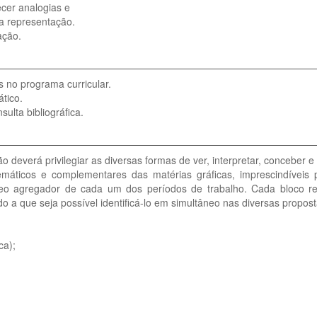
ecer analogias e
a representação.
ação.
s no programa curricular.
ático.
sulta bibliográfica.
verá privilegiar as diversas formas de ver, interpretar, conceber e c
ticos e complementares das matérias gráficas, imprescindíveis p
úcleo agregador de cada um dos períodos de trabalho. Cada bloco 
 que seja possível identificá-lo em simultâneo nas diversas propost
ca);