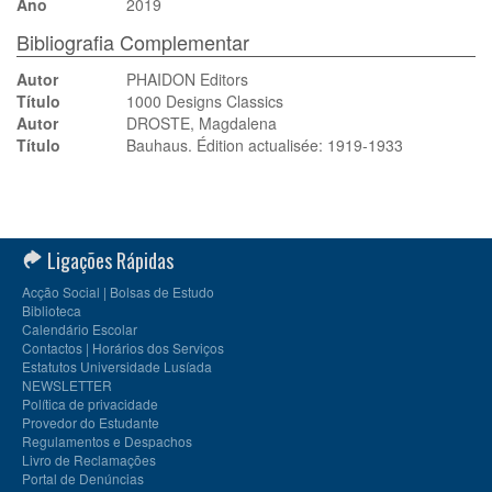
Ano
2019
Bibliografia Complementar
Autor
PHAIDON Editors
Título
1000 Designs Classics
Autor
DROSTE, Magdalena
Título
Bauhaus. Édition actualisée: 1919-1933
Ligações Rápidas
Acção Social | Bolsas de Estudo
Biblioteca
Calendário Escolar
Contactos | Horários dos Serviços
Estatutos Universidade Lusíada
NEWSLETTER
Política de privacidade
Provedor do Estudante
Regulamentos e Despachos
Livro de Reclamações
Portal de Denúncias