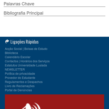
Palavras Chave
Bibliografia Principal
Ligações Rápidas
Acção Social | Bolsas de Estudo
Biblioteca
Calendário Escolar
Contactos | Horários dos Serviços
Estatutos Universidade Lusíada
NEWSLETTER
Política de privacidade
Provedor do Estudante
Regulamentos e Despachos
Livro de Reclamações
Portal de Denúncias