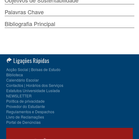
Objetivos de Sustentabilidade
Palavras Chave
Bibliografia Principal
Ligações Rápidas
Acção Social | Bolsas de Estudo
Biblioteca
Calendário Escolar
Contactos | Horários dos Serviços
Estatutos Universidade Lusíada
NEWSLETTER
Política de privacidade
Provedor do Estudante
Regulamentos e Despachos
Livro de Reclamações
Portal de Denúncias