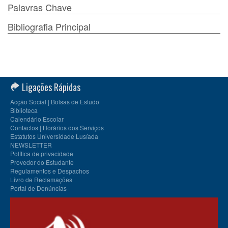
Palavras Chave
Bibliografia Principal
Ligações Rápidas
Acção Social | Bolsas de Estudo
Biblioteca
Calendário Escolar
Contactos | Horários dos Serviços
Estatutos Universidade Lusíada
NEWSLETTER
Política de privacidade
Provedor do Estudante
Regulamentos e Despachos
Livro de Reclamações
Portal de Denúncias