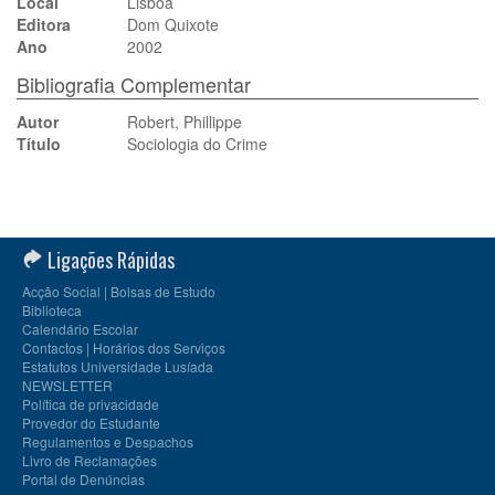
Local
Lisboa
Editora
Dom Quixote
Ano
2002
Bibliografia Complementar
Autor
Robert, Phillippe
Título
Sociologia do Crime
Ligações Rápidas
Acção Social | Bolsas de Estudo
Biblioteca
Calendário Escolar
Contactos | Horários dos Serviços
Estatutos Universidade Lusíada
NEWSLETTER
Política de privacidade
Provedor do Estudante
Regulamentos e Despachos
Livro de Reclamações
Portal de Denúncias