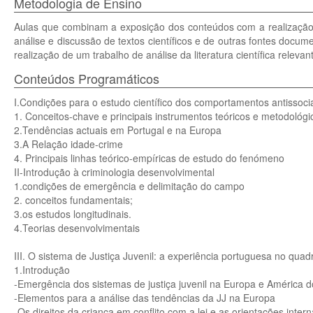
Metodologia de Ensino
Aulas que combinam a exposição dos conteúdos com a realização de
análise e discussão de textos científicos e de outras fontes docu
realização de um trabalho de análise da literatura científica relevan
Conteúdos Programáticos
I.Condições para o estudo científico dos comportamentos antissocia
1. Conceitos-chave e principais instrumentos teóricos e metodoló
2.Tendências actuais em Portugal e na Europa
3.A Relação idade-crime
4. Principais linhas teórico-empíricas de estudo do fenómeno
II-Introdução à criminologia desenvolvimental
1.condições de emergência e delimitação do campo
2. conceitos fundamentais;
3.os estudos longitudinais.
4.Teorias desenvolvimentais
III. O sistema de Justiça Juvenil: a experiência portuguesa no quad
1.Introdução
-Emergência dos sistemas de justiça juvenil na Europa e América d
-Elementos para a análise das tendências da JJ na Europa
-Os direitos da criança em conflito com a lei e as orientações inter