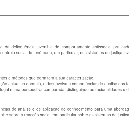
do da delinquência juvenil e do comportamento antissocial pratic
ontrolo social do fenómeno, em particular, nos sistemas de justiça juv
eitos e métodos que permitem a sua caracterização.
igação actual no domínio, e desenvolvam competências de análise dos f
gal numa perspectiva comparada, distinguindo as racionalidades e disp
cias de análise e de aplicação do conhecimento para uma abordage
l e sobre a reacção social, em particular sobre os sistemas de justiça 