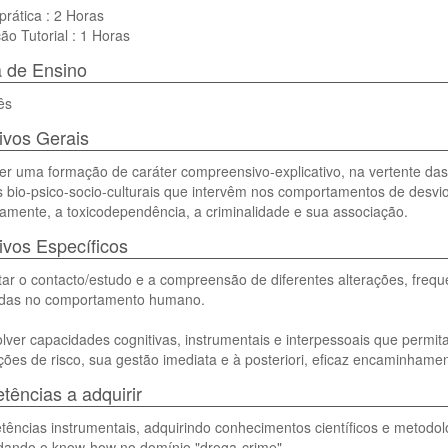
prática : 2 Horas
ão Tutorial : 1 Horas
 de Ensino
ês
ivos Gerais
r uma formação de caráter compreensivo-explicativo, na vertente das
s bio-psico-socio-culturais que intervêm nos comportamentos de desvi
mente, a toxicodependência, a criminalidade e sua associação.
ivos Específicos
itar o contacto/estudo e a compreensão de diferentes alterações, freq
das no comportamento humano.
ver capacidades cognitivas, instrumentais e interpessoais que permita
ções de risco, sua gestão imediata e à posteriori, eficaz encaminhamen
ências a adquirir
ências instrumentais, adquirindo conhecimentos científicos e metodol
dando o know-how no domínio "droga-crime".