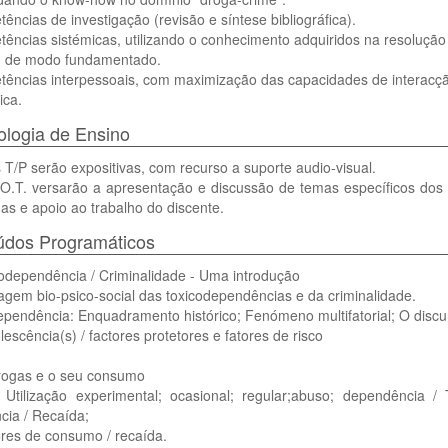
ências de investigação (revisão e síntese bibliográfica).
ências sistémicas, utilizando o conhecimento adquiridos na resoluçã
s, de modo fundamentado.
tências interpessoais, com maximização das capacidades de interacçã
ica.
logia de Ensino
 T/P serão expositivas, com recurso a suporte audio-visual.
 O.T. versarão a apresentação e discussão de temas específicos do
as e apoio ao trabalho do discente.
údos Programáticos
codependência / Criminalidade - Uma introdução
gem bio-psico-social das toxicodependências e da criminalidade.
pendência: Enquadramento histórico; Fenómeno multifatorial; O discur
lescência(s) / factores protetores e fatores de risco
drogas e o seu consumo
 Utilização experimental; ocasional; regular;abuso; dependência /
cia / Recaída;
res de consumo / recaída.