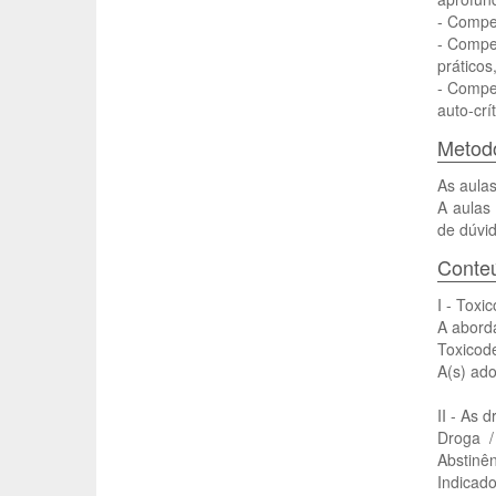
- Compet
- Compet
prático
- Compe
auto-crít
Metodo
As aulas
A aulas
de dúvid
Conte
I - Toxi
A aborda
Toxicode
A(s) ado
II - As 
Droga /
Abstinên
Indicado