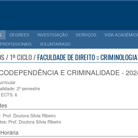
S
DEGREES
INVESTIGAÇÃO
SERVIÇOS
VIDA ACADÉMIC
 PROFISSIONAIS
VOLUNTARIADO
S / 1º CICLO /
FACULDADE DE DIREITO :: CRIMINOLOGIA
CODEPENDÊNCIA E CRIMINALIDADE - 2024
urricular
alidade: 2º semestre
 ECTS: 6
tes
 Prof. Doutora Sílvia Ribeiro
tes: Prof. Doutora Sílvia Ribeiro
Horária