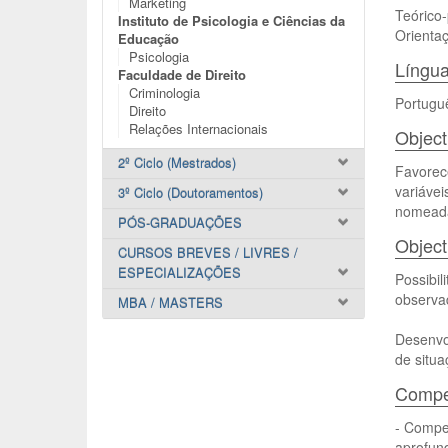
Marketing
Teórico-
Instituto de Psicologia e Ciências da
Orientaç
Educação
Psicologia
Língua
Faculdade de Direito
Criminologia
Portugu
Direito
Relações Internacionais
Object
2º Ciclo (Mestrados)
Favorece
variávei
3º Ciclo (Doutoramentos)
nomeada
PÓS-GRADUAÇÕES
Object
CURSOS BREVES / LIVRES /
ESPECIALIZAÇÕES
Possibil
observa
MBA / MASTERS
Desenvol
de situa
Compet
- Compet
aprofun