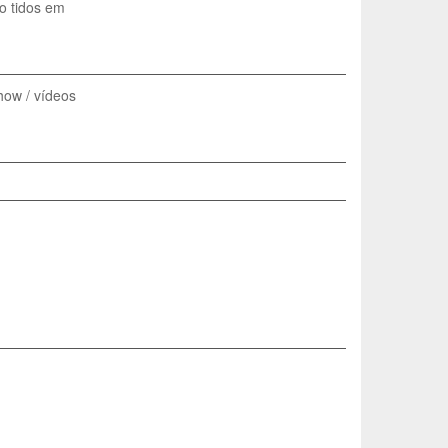
ão tidos em
how / vídeos