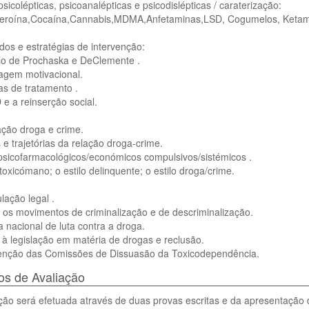
sicolépticas, psicoanalépticas e psicodislépticas / caraterização:
Heroína,Cocaína,Cannabis,MDMA,Anfetaminas,LSD, Cogumelos, Ketam
odos e estratégias de intervenção:
o de Prochaska e DeClemente .
agem motivacional.
as de tratamento .
e a reinserção social.
ação droga e crime.
e trajetórias da relação droga-crime.
psicofarmacológicos/económicos compulsivos/sistémicos .
 toxicómano; o estilo delinquente; o estilo droga/crime.
lação legal .
e os movimentos de criminalização e de descriminalização.
ca nacional de luta contra a droga.
 à legislação em matéria de drogas e reclusão.
venção das Comissões de Dissuasão da Toxicodependência.
s de Avaliação
ção será efetuada através de duas provas escritas e da apresentação 