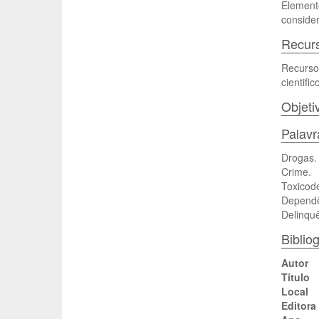
Elemento
conside
Recurs
Recurso 
cientific
Objeti
Palav
Drogas.
Crime.
Toxicod
Dependê
Delinqu
Bibliog
Autor
Título
Local
Editora