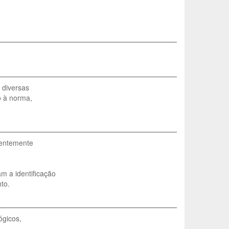
 diversas
o à norma,
uentemente
m a identificação
to.
ógicos,