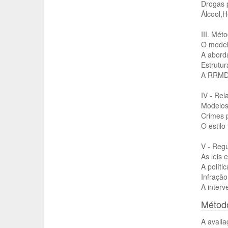
Drogas p
Álcool,
III. Mét
O model
A abord
Estrutur
A RRMD 
IV - Rel
Modelos 
Crimes 
O estilo
V - Regu
As leis 
A políti
Infração
A inter
Método
A avalia