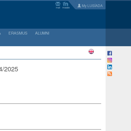
My LUSÍADA
mail
moodle
A
ERASMUS
ALUMNI
/2025