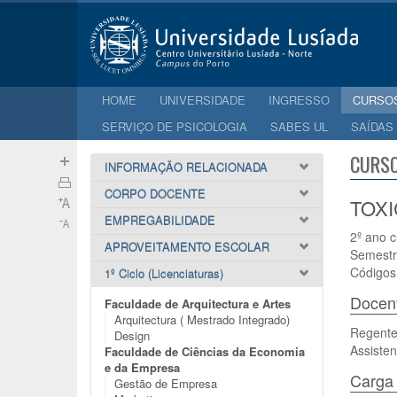
HOME
UNIVERSIDADE
INGRESSO
CURSO
SERVIÇO DE PSICOLOGIA
SABES UL
SAÍDAS
CURSO
INFORMAÇÃO RELACIONADA
CORPO DOCENTE
TOXI
EMPREGABILIDADE
2º ano c
APROVEITAMENTO ESCOLAR
Semestr
Códigos
1º Ciclo (Licenciaturas)
Docen
Faculdade de Arquitectura e Artes
Arquitectura ( Mestrado Integrado)
Regente:
Design
Assisten
Faculdade de Ciências da Economia
e da Empresa
Carga 
Gestão de Empresa