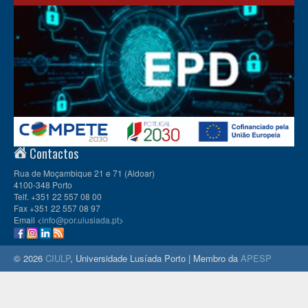
Contactos
Rua de Moçambique 21 e 71 (Aldoar)
4100-348 Porto
Telf. +351 22 557 08 00
Fax +351 22 557 08 97
Email <
info@por.ulusiada.pt
>
© 2026
CIULP
, Universidade Lusíada Porto | Membro da
APESP