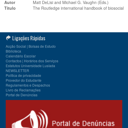
Autor
Matt DeLisi and Michael G. Vaughn (Eds.)
Título
The Routledge international handbook of biosocial
Ligações Rápidas
Acção Social | Bolsas de Estudo
Biblioteca
Calendário Escolar
Contactos | Horários dos Serviços
Estatutos Universidade Lusíada
NEWSLETTER
Política de privacidade
Provedor do Estudante
Regulamentos e Despachos
Livro de Reclamações
Portal de Denúncias