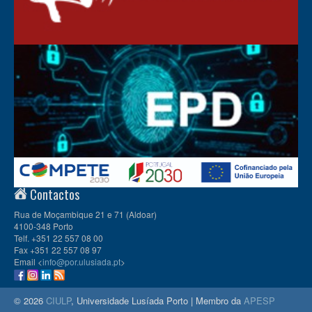
Contactos
Rua de Moçambique 21 e 71 (Aldoar)
4100-348 Porto
Telf. +351 22 557 08 00
Fax +351 22 557 08 97
Email <
info@por.ulusiada.pt
>
© 2026
CIULP
, Universidade Lusíada Porto | Membro da
APESP