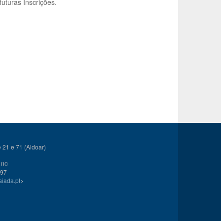
uturas Inscrições.
21 e 71 (Aldoar)
 00
 97
siada.pt
>