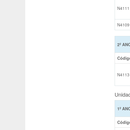
N4111
N4109
2º AN
Códig
N4113
Unidad
1º AN
Códig