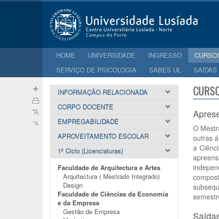
HOME
UNIVERSIDADE
INGRESSO
CURSO
SERVIÇO DE PSICOLOGIA
SABES UL
SAÍDAS
CURSO
INFORMAÇÃO RELACIONADA
CORPO DOCENTE
Apres
EMPREGABILIDADE
O Mestr
APROVEITAMENTO ESCOLAR
outras á
a Ciênc
1º Ciclo (Licenciaturas)
apreens
indepen
Faculdade de Arquitectura e Artes
Arquitectura ( Mestrado Integrado)
compost
Design
subsequ
Faculdade de Ciências da Economia
semestre
e da Empresa
Gestão de Empresa
Saídas