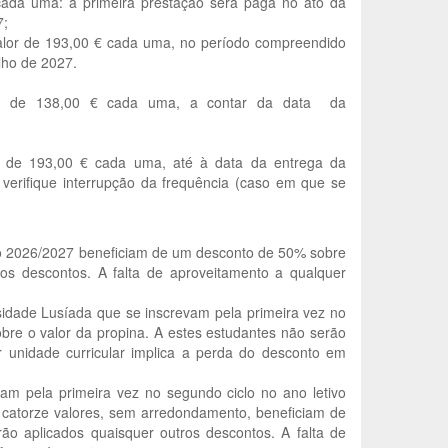
cada uma: a primeira prestação será paga no ato da
7;
alor de 193,00 € cada uma, no período compreendido
lho de 2027.
as, de 138,00 € cada uma, a contar da data da
r de 193,00 € cada uma, até à data da entrega da
erifique interrupção da frequência (caso em que se
ivo 2026/2027 beneficiam de um desconto de 50% sobre
ros descontos. A falta de aproveitamento a qualquer
sidade Lusíada que se inscrevam pela primeira vez no
bre o valor da propina. A estes estudantes não serão
r unidade curricular implica a perda do desconto em
am pela primeira vez no segundo ciclo no ano letivo
catorze valores, sem arredondamento, beneficiam de
o aplicados quaisquer outros descontos. A falta de