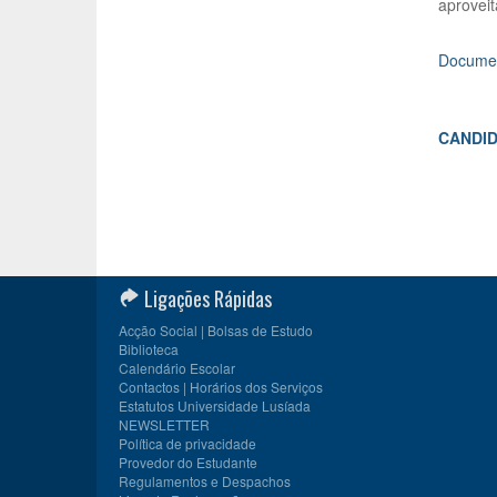
aproveit
Documen
CANDID
Ligações Rápidas
Acção Social | Bolsas de Estudo
Biblioteca
Calendário Escolar
Contactos | Horários dos Serviços
Estatutos Universidade Lusíada
NEWSLETTER
Política de privacidade
Provedor do Estudante
Regulamentos e Despachos