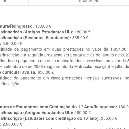
6.ª
15-09-2026
tura/Reingresso:
180,00 €
la/Inscrição (Antigos Estudantes UL):
180,00 €
la/Inscrição (Restantes Estudantes):
335,00 €
:
3.600,00 €
bilidade de pagamento em duas prestações no valor de 1.854,00
a/Inscrição e a segunda prestação será paga até 31 de janeiro de 202
bilidade de pagamento em onze mensalidades sucessivas, no valor de
 setembro de de 2026 (paga no ato da Matrícula/Inscrição) e julho d
 curricular avulsa:
650,00 €
bilidade de pagamento em cinco prestações mensais sucessivas, n
a/Inscrição.
tura de Estudantes com Creditação do 1.º Ano/Reingresso:
180,0
la/Inscrição (Antigos Estudantes UL):
180,00 €
la/Inscrição (Estudates com creditação do 1.º ano):
335,00 €
:
2.060,00 €