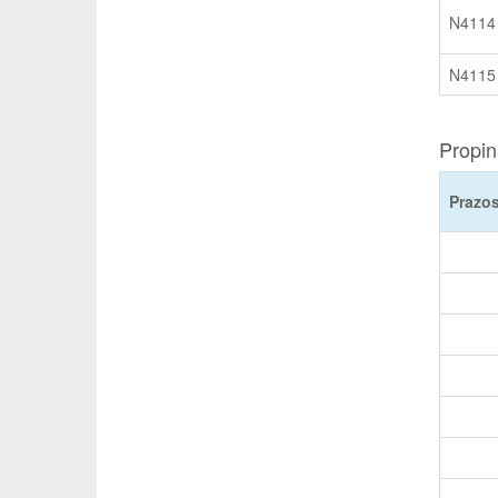
N4114
N4115
Propin
Prazos