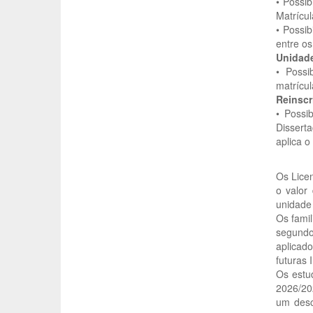
• Possi
Matrícul
• Possi
entre os
Unidade
• Poss
matrícul
Reinscr
• Possi
Dissert
aplica o
Os Lice
o valor
unidade 
Os famil
segundo
aplicad
futuras 
Os estu
2026/20
um desc