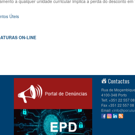
amento a qualquer unidade curricular implica a perda do desconto em f
tos Úteis
ATURAS ON-LINE
Contactos
Rua de Moçambique 
4100-348 Porto
Telf. +351 22 557 08
Fax +351 22 557 08
Email <
info@por.ulu