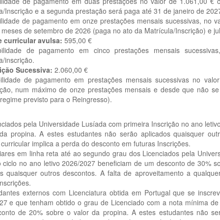
bilidade de pagamento em duas prestações no valor de 1.061,00 € 
a/Inscrição e a segunda prestação será paga até 31 de janeiro de 202
bilidade de pagamento em onze prestações mensais sucessivas, no v
 meses de setembro de 2026 (paga no ato da Matrícula/Inscrição) e ju
 curricular avulsa:
595,00 €
ibilidade de pagamento em cinco prestações mensais sucessiv
a/inscrição.
ição Sucessiva:
2.060,00 €
bilidade de pagamento em prestações mensais sucessivas no valo
ação, num máximo de onze prestações mensais e desde que não se v
 regime previsto para o Reingresso).
nciados pela Universidade Lusíada com primeira Inscrição no ano let
 da propina. A estes estudantes não serão aplicados quaisquer out
curricular implica a perda do desconto em futuras Inscrições.
iares em linha reta até ao segundo grau dos Licenciados pela Univer
 ciclo no ano letivo 2026/2027 beneficiam de um desconto de 30% so
os quaisquer outros descontos. A falta de aproveitamento a qualque
Inscrições.
dantes externos com Licenciatura obtida em Portugal que se inscrev
27 e que tenham obtido o grau de Licenciado com a nota mínima de 
onto de 20% sobre o valor da propina. A estes estudantes não serã