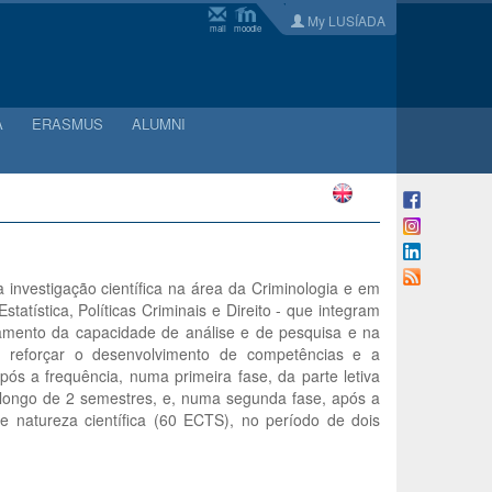
My LUSÍADA
mail
moodle
A
ERASMUS
ALUMNI
investigação científica na área da Criminologia e em
tatística, Políticas Criminais e Direito - que integram
ndamento da capacidade de análise e de pesquisa e na
 reforçar o desenvolvimento de competências e a
ós a frequência, numa primeira fase, da parte letiva
 longo de 2 semestres, e, numa segunda fase, após a
 natureza científica (60 ECTS), no período de dois