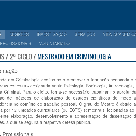
S
DEGREES
INVESTIGAÇÃO
SERVIÇOS
VIDA ACADÉMIC
 PROFISSIONAIS
VOLUNTARIADO
S / 2º CICLO /
MESTRADO EM CRIMINOLOGIA
entação
ado em Criminologia destina-se a promover a formação avançada e a 
reas conexas - designadamente Psicologia, Sociologia, Antropologia, Es
ia Criminal. Para o efeito, torna-se necessário trabalhar no aprofu
ão de métodos de elaboração de estudos científicos de modo a
dência no domínio do trabalho pessoal. O grau de Mestre é obtido ap
a por 12 unidades curriculares (60 ECTS) semestrais, lecionadas ao
ente elaboração, desenvolvimento e apresentação de dissertação de
s, a que se seguirá a respetiva defesa pública.
 Profissionais