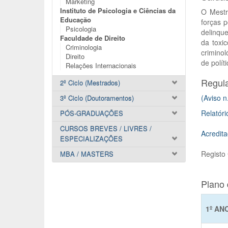
Marketing
Instituto de Psicologia e Ciências da
O Mestr
Educação
forças p
Psicologia
delinque
Faculdade de Direito
da toxi
Criminologia
crimino
Direito
de polít
Relações Internacionais
Regul
2º Ciclo (Mestrados)
(Aviso n
3º Ciclo (Doutoramentos)
Relatóri
PÓS-GRADUAÇÕES
CURSOS BREVES / LIVRES /
Acredit
ESPECIALIZAÇÕES
Registo
MBA / MASTERS
Plano 
1º AN