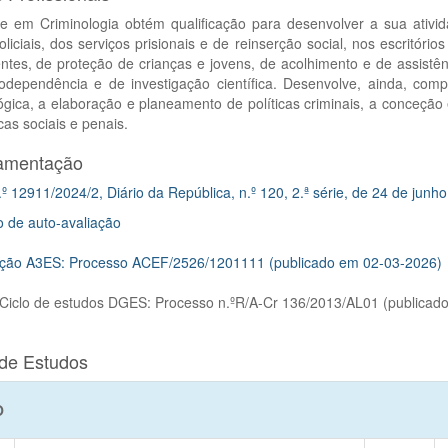
e em Criminologia obtém qualificação para desenvolver a sua ativid
oliciais, dos serviços prisionais e de reinserção social, nos escritó
ntes, de proteção de crianças e jovens, de acolhimento e de assistê
codependência e de investigação científica. Desenvolve, ainda, com
lógica, a elaboração e planeamento de políticas criminais, a conce
icas sociais e penais.
amentação
.º 12911/2024/2, Diário da República, n.º 120, 2.ª série, de 24 de junh
o de auto-avaliação
ação A3ES: Processo ACEF/2526/1201111 (publicado em 02-03-2026)
 Ciclo de estudos DGES: Processo n.ºR/A-Cr 136/2013/AL01 (publicad
de Estudos
O