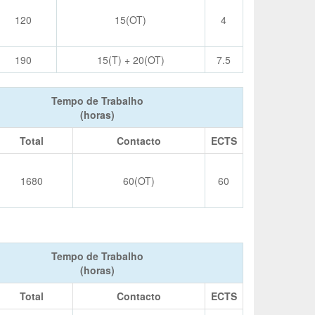
120
15(OT)
4
190
15(T) + 20(OT)
7.5
Tempo de Trabalho
(horas)
Total
Contacto
ECTS
1680
60(OT)
60
Tempo de Trabalho
(horas)
Total
Contacto
ECTS