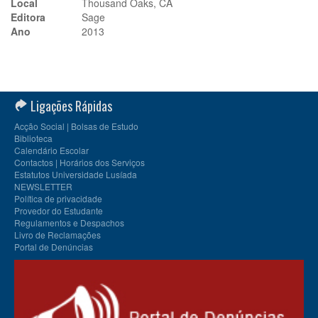
Local
Thousand Oaks, CA
Editora
Sage
Ano
2013
Ligações Rápidas
Acção Social | Bolsas de Estudo
Biblioteca
Calendário Escolar
Contactos | Horários dos Serviços
Estatutos Universidade Lusíada
NEWSLETTER
Política de privacidade
Provedor do Estudante
Regulamentos e Despachos
Livro de Reclamações
Portal de Denúncias