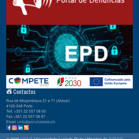
Contactos
Rua de Moçambique 21 e 71 (Aldoar)
4100-348 Porto
Telf. +351 22 557 08 00
Fax +351 22 557 08 97
Email <
info@por.ulusiada.pt
>
© 2026
CIULP
, Universidade Lusíada Porto | Membro da
APESP