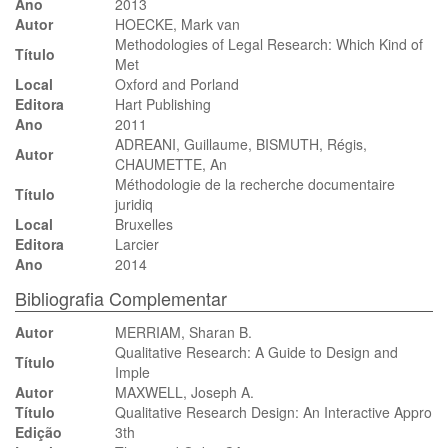
Ano
2013
Autor
HOECKE, Mark van
Methodologies of Legal Research: Which Kind of
Título
Met
Local
Oxford and Porland
Editora
Hart Publishing
Ano
2011
ADREANI, Guillaume, BISMUTH, Régis,
Autor
CHAUMETTE, An
Méthodologie de la recherche documentaire
Título
juridiq
Local
Bruxelles
Editora
Larcier
Ano
2014
Bibliografia Complementar
Autor
MERRIAM, Sharan B.
Qualitative Research: A Guide to Design and
Título
Imple
Autor
MAXWELL, Joseph A.
Título
Qualitative Research Design: An Interactive Appro
Edição
3th