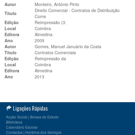
Autor
Monteiro, António Pinto
Direito Comercial - Contratos de Distribuição
Título
Come
Edição
Reimpressão (3:
Local
Coimbra
Editora
Almedina
Ano
2009
Autor
Gomes, Manuel Januário da Costa
Título
Contratos Comerciais
Edição
Reimpressão da
Local
Coimbra
Editora
Almedina
Ano
2013
Ligações Rápidas
Acção Social | Bolsas de Estudo
Biblioteca
Calendário Escolar
Contactos | Horários dos Serviços