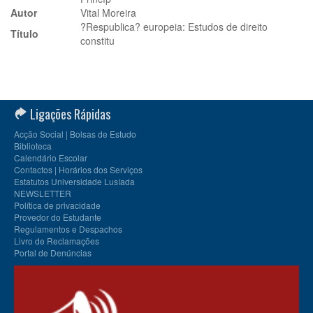
Autor
Vital Moreira
?Respublica? europeia: Estudos de direito
Título
constitu
Ligações Rápidas
Acção Social | Bolsas de Estudo
Biblioteca
Calendário Escolar
Contactos | Horários dos Serviços
Estatutos Universidade Lusíada
NEWSLETTER
Política de privacidade
Provedor do Estudante
Regulamentos e Despachos
Livro de Reclamações
Portal de Denúncias