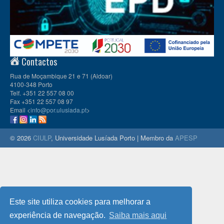
Contactos
Rua de Moçambique 21 e 71 (Aldoar)
4100-348 Porto
Telf. +351 22 557 08 00
Fax +351 22 557 08 97
Email <
info@por.ulusiada.pt
>
© 2026
CIULP
, Universidade Lusíada Porto | Membro da
APESP
Este site utiliza cookies para melhorar a
experiência de navegação.
Saiba mais aqui