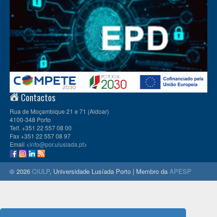
Contactos
Rua de Moçambique 21 e 71 (Aldoar)
4100-348 Porto
Telf. +351 22 557 08 00
Fax +351 22 557 08 97
Email <
info@por.ulusiada.pt
>
© 2026
CIULP
, Universidade Lusíada Porto | Membro da
APESP