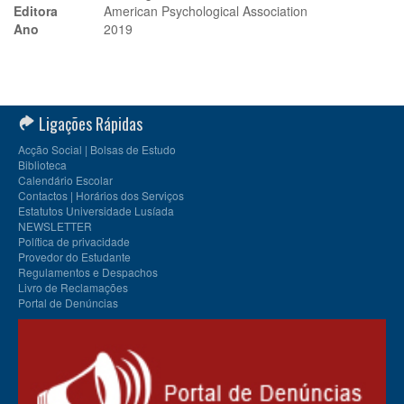
Editora
American Psychological Association
Ano
2019
Ligações Rápidas
Acção Social | Bolsas de Estudo
Biblioteca
Calendário Escolar
Contactos | Horários dos Serviços
Estatutos Universidade Lusíada
NEWSLETTER
Política de privacidade
Provedor do Estudante
Regulamentos e Despachos
Livro de Reclamações
Portal de Denúncias