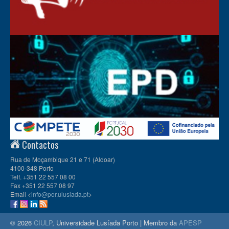
Contactos
Rua de Moçambique 21 e 71 (Aldoar)
4100-348 Porto
Telf. +351 22 557 08 00
Fax +351 22 557 08 97
Email <
info@por.ulusiada.pt
>
© 2026
CIULP
, Universidade Lusíada Porto | Membro da
APESP