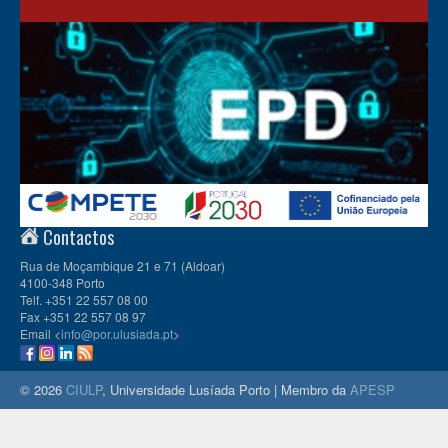
Contactos
Rua de Moçambique 21 e 71 (Aldoar)
4100-348 Porto
Telf. +351 22 557 08 00
Fax +351 22 557 08 97
Email <
info@por.ulusiada.pt
>
© 2026
CIULP
, Universidade Lusíada Porto | Membro da
APESP