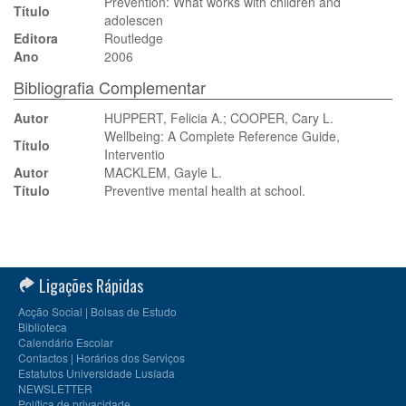
Prevention: What works with children and
Título
adolescen
Editora
Routledge
Ano
2006
Bibliografia Complementar
Autor
HUPPERT, Felicia A.; COOPER, Cary L.
Wellbeing: A Complete Reference Guide,
Título
Interventio
Autor
MACKLEM, Gayle L.
Título
Preventive mental health at school.
Ligações Rápidas
Acção Social | Bolsas de Estudo
Biblioteca
Calendário Escolar
Contactos | Horários dos Serviços
Estatutos Universidade Lusíada
NEWSLETTER
Política de privacidade