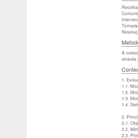
Recolha 
Comunic
Interven
Tomada 
Resoluç
Metodo
A metod
através 
Conte
1. Evol
1.1. Mod
1.2. Mod
1.3. Mod
1.4. Sis
2. Princ
2.1. Obj
2.2. Mét
2.3. Pro