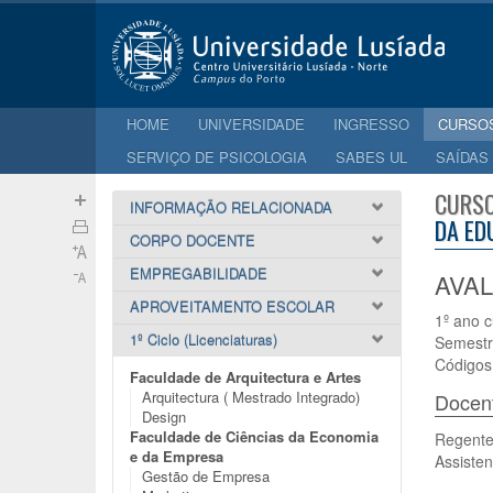
HOME
UNIVERSIDADE
INGRESSO
CURSO
SERVIÇO DE PSICOLOGIA
SABES UL
SAÍDAS
CURSO
INFORMAÇÃO RELACIONADA
DA ED
CORPO DOCENTE
EMPREGABILIDADE
AVAL
APROVEITAMENTO ESCOLAR
1º ano c
1º Ciclo (Licenciaturas)
Semestr
Códigos
Faculdade de Arquitectura e Artes
Arquitectura ( Mestrado Integrado)
Docen
Design
Faculdade de Ciências da Economia
Regente
e da Empresa
Assisten
Gestão de Empresa