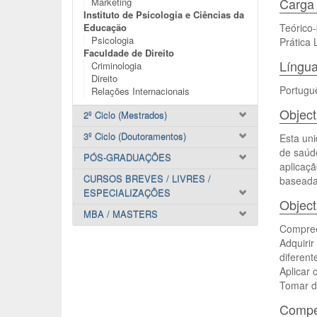
Carga 
Marketing
Instituto de Psicologia e Ciências da
Educação
Teórico-
Psicologia
Prática 
Faculdade de Direito
Língua
Criminologia
Direito
Portugu
Relações Internacionais
Object
2º Ciclo (Mestrados)
3º Ciclo (Doutoramentos)
Esta uni
de saúd
PÓS-GRADUAÇÕES
aplicaç
CURSOS BREVES / LIVRES /
baseadas
ESPECIALIZAÇÕES
Object
MBA / MASTERS
Compreen
Adquiri
diferent
Aplicar 
Tomar de
Compet