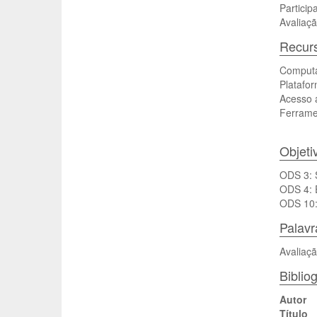
Particip
Avaliaçã
Recurs
Computad
Platafo
Acesso a
Ferramen
Objeti
ODS 3: 
ODS 4: 
ODS 10:
Palav
Avaliaçã
Bibliog
Autor
Título