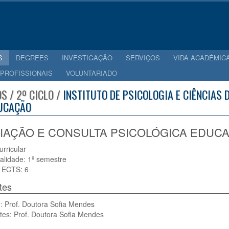
S
DEGREES
INVESTIGAÇÃO
SERVIÇOS
VIDA ACADÉMIC
 PROFISSIONAIS
VOLUNTARIADO
S / 2º CICLO /
INSTITUTO DE PSICOLOGIA E CIÊNCIAS
UCAÇÃO
IAÇÃO E CONSULTA PSICOLÓGICA EDUCAC
urricular
alidade: 1º semestre
 ECTS: 6
tes
: Prof. Doutora Sofia Mendes
tes: Prof. Doutora Sofia Mendes