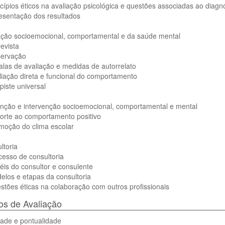
ncípios éticos na avaliação psicológica e questões associadas ao diagn
esentação dos resultados
iação socioemocional, comportamental e da saúde mental
revista
servação
alas de avaliação e medidas de autorrelato
liação direta e funcional do comportamento
piste universal
enção e intervenção socioemocional, comportamental e mental
orte ao comportamento positivo
moção do clima escolar
ltoria
cesso de consultoria
éis do consultor e consulente
elos e etapas da consultoria
stões éticas na colaboração com outros profissionais
s de Avaliação
dade e pontualidade