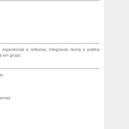
periencial e reflexiva, integrando teoria e prática
os em grupo.
ão
blemas