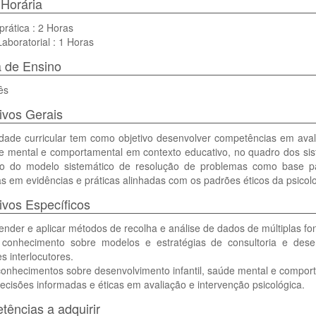
Horária
prática : 2 Horas
Laboratorial : 1 Horas
 de Ensino
ês
ivos Gerais
dade curricular tem como objetivo desenvolver competências em avali
e mental e comportamental em contexto educativo, no quadro dos sis
ão do modelo sistemático de resolução de problemas como base para
 em evidências e práticas alinhadas com os padrões éticos da psicolo
ivos Específicos
der e aplicar métodos de recolha e análise de dados de múltiplas font
r conhecimento sobre modelos e estratégias de consultoria e dese
es interlocutores.
conhecimentos sobre desenvolvimento infantil, saúde mental e comport
cisões informadas e éticas em avaliação e intervenção psicológica.
ências a adquirir