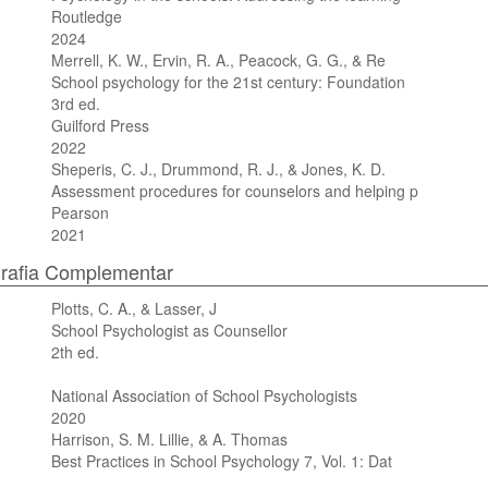
Routledge
2024
Merrell, K. W., Ervin, R. A., Peacock, G. G., & Re
School psychology for the 21st century: Foundation
3rd ed.
Guilford Press
2022
Sheperis, C. J., Drummond, R. J., & Jones, K. D.
Assessment procedures for counselors and helping p
Pearson
2021
grafia Complementar
Plotts, C. A., & Lasser, J
School Psychologist as Counsellor
2th ed.
National Association of School Psychologists
2020
Harrison, S. M. Lillie, & A. Thomas
Best Practices in School Psychology 7, Vol. 1: Dat