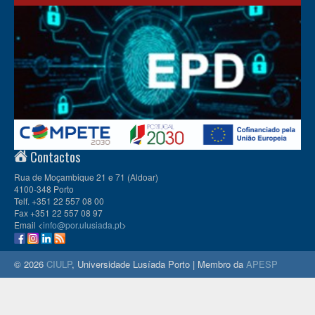
Contactos
Rua de Moçambique 21 e 71 (Aldoar)
4100-348 Porto
Telf. +351 22 557 08 00
Fax +351 22 557 08 97
Email <
info@por.ulusiada.pt
>
© 2026
CIULP
, Universidade Lusíada Porto | Membro da
APESP