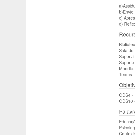
a)Assid
b)Envio 
c) Apres
d) Refle
Recurs
Bibliotec
Sala de 
Supervi
Suporte 
Moodle.
Teams.
Objeti
ODS4 - E
ODS10 -
Palav
Educaçã
Psicolog
Contexto