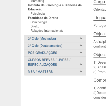
Carga 
Marketing
Instituto de Psicologia e Ciências da
Educação
Orientaç
Psicologia
Língua
Faculdade de Direito
Criminologia
Portugu
Direito
Relações Internacionais
Object
2º Ciclo (Mestrados)
A discip
3º Ciclo (Doutoramentos)
confront
PÓS-GRADUAÇÕES
Object
CURSOS BREVES / LIVRES /
1) Dese
ESPECIALIZAÇÕES
2) Anali
MBA / MASTERS
3) Promo
Compet
1)Identi
2)Desen
consider