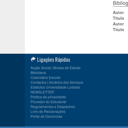
Biblio
Autor
Título
Autor
Título
Ligações Rápidas
Acção Social | Bolsas de Estudo
Biblioteca
Calendário Escolar
Contactos | Horários dos Serviços
Estatutos Universidade Lusíada
NEWSLETTER
Política de privacidade
Provedor do Estudante
Regulamentos e Despachos
Livro de Reclamações
Portal de Denúncias