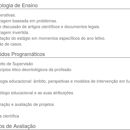
logia de Ensino
terativas.
zagem baseada em problemas.
e discussão de artigos científicos e documentos legais.
zagem invertida.
tação do estágio em momentos específicos do ano letivo.
ão de casos.
údos Programáticos
ito de Supervisão
ncípios ético-deontológicos da profissão
logia educacional: âmbito, perspetivas e modelos de intervenção em f
ólogo educacional e as suas atribuições
ração e avaliação de projetos
a científica
s de Avaliação