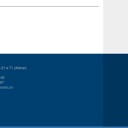
21 e 71 (Aldoar)
 00
 97
siada.pt
>