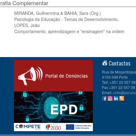
grafia Complementar
MIRANDA, Guilhermina & BAHIA, Sara (Org.)
Psicologia da Educação - Temas de Desenvolvimento,
LOPES, João
Comportamento, aprendizagem e "ensinagem" na ordem
Contactos
Rua de Moçambique 
4100-348 Porto
Telf. +351 22 557 08
Fax +351 22 557 08
Email <
info@por.ulu