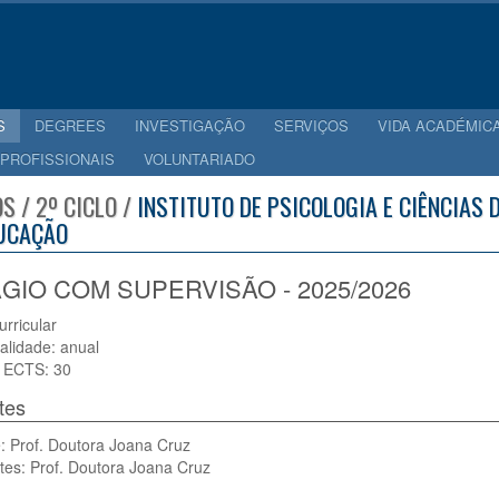
S
DEGREES
INVESTIGAÇÃO
SERVIÇOS
VIDA ACADÉMIC
 PROFISSIONAIS
VOLUNTARIADO
S / 2º CICLO /
INSTITUTO DE PSICOLOGIA E CIÊNCIAS
UCAÇÃO
GIO COM SUPERVISÃO - 2025/2026
urricular
alidade: anual
 ECTS: 30
tes
: Prof. Doutora Joana Cruz
tes: Prof. Doutora Joana Cruz