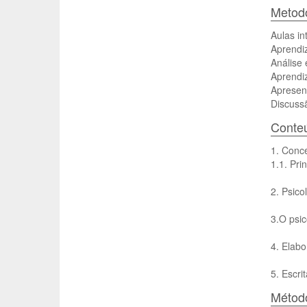
Metodo
Aulas in
Aprendi
Análise 
Aprendi
Apresen
Discuss
Conte
1. Conce
1.1. Pri
2. Psico
3.O psic
4. Elabo
5. Escrit
Método