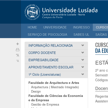
HOME
UNIVERSIDADE
INGRESSO
CURSO
SERVIÇO DE PSICOLOGIA
SABES UL
SAÍDAS
CURSO
INFORMAÇÃO RELACIONADA
DA ED
CORPO DOCENTE
EMPREGABILIDADE
ESTÁ
APROVEITAMENTO ESCOLAR
2º ano c
1º Ciclo (Licenciaturas)
Semestr
Códigos
Faculdade de Arquitectura e Artes
Arquitectura ( Mestrado Integrado)
Docen
Design
Faculdade de Ciências da Economia
Regente
e da Empresa
Assisten
Gestão de Empresa