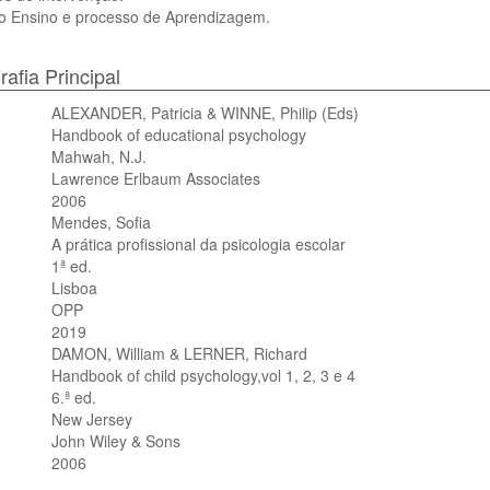
o Ensino e processo de Aprendizagem.
rafia Principal
ALEXANDER, Patricia & WINNE, Philip (Eds)
Handbook of educational psychology
Mahwah, N.J.
Lawrence Erlbaum Associates
2006
Mendes, Sofia
A prática profissional da psicologia escolar
1ª ed.
Lisboa
OPP
2019
DAMON, William & LERNER, Richard
Handbook of child psychology,vol 1, 2, 3 e 4
6.ª ed.
New Jersey
John Wiley & Sons
2006