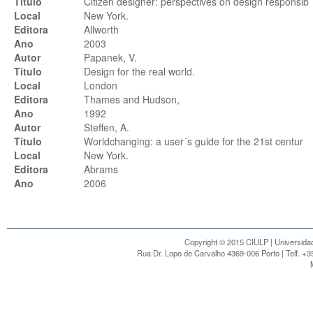
Título
Citizen designer: perspectives on design responsib
Local
New York.
Editora
Allworth
Ano
2003
Autor
Papanek, V.
Título
Design for the real world.
Local
London
Editora
Thames and Hudson,
Ano
1992
Autor
Steffen, A.
Título
Worldchanging: a user´s guide for the 21st centur
Local
New York.
Editora
Abrams
Ano
2006
Copyright © 2015 CIULP | Universidad
Rua Dr. Lopo de Carvalho 4369-006 Porto | Telf. +3