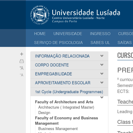
HOME
UNIVERSIDADE
INGRESSO
CURSO
SERVIÇO DE PSICOLOGIA
SABES UL
SAÍDAS
CURSO
INFORMAÇÃO RELACIONADA
CORPO DOCENTE
PREP
EMPREGABILIDADE
º curricu
APROVEITAMENTO ESCOLAR
Semestr
ECTS:
1st Cycle (Undergraduate Programmes)
Teach
Faculty of Architecture and Arts
Architecture ( Integrated Master)
Leading
Design
Faculty of Economy and Business
Class 
Management
Business Management
Teach