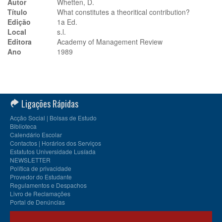
Autor
Whetten, D.
Título
What constitutes a theoritical contribution?
Edição
1a Ed.
Local
s.l.
Editora
Academy of Management Review
Ano
1989
Ligações Rápidas
Acção Social | Bolsas de Estudo
Biblioteca
Calendário Escolar
Contactos | Horários dos Serviços
Estatutos Universidade Lusíada
NEWSLETTER
Política de privacidade
Provedor do Estudante
Regulamentos e Despachos
Livro de Reclamações
Portal de Denúncias