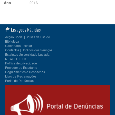
Ano
2016
Ligações Rápidas
Acção Social | Bolsas de Estudo
Biblioteca
Calendário Escolar
Contactos | Horários dos Serviços
Estatutos Universidade Lusíada
NEWSLETTER
Política de privacidade
Provedor do Estudante
Regulamentos e Despachos
Livro de Reclamações
Portal de Denúncias