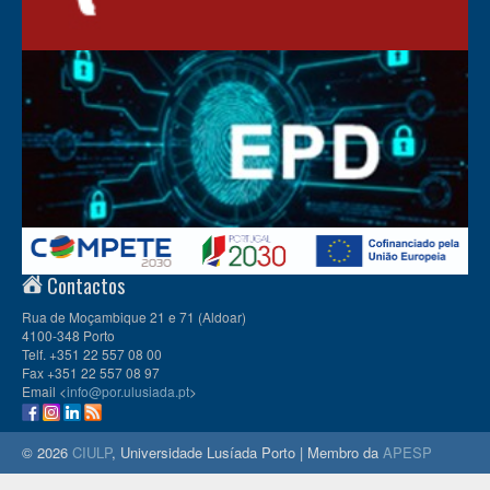
Contactos
Rua de Moçambique 21 e 71 (Aldoar)
4100-348 Porto
Telf. +351 22 557 08 00
Fax +351 22 557 08 97
Email <
info@por.ulusiada.pt
>
© 2026
CIULP
, Universidade Lusíada Porto | Membro da
APESP