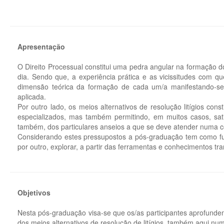
Apresentação
O Direito Processual constitui uma pedra angular na formação do
dia. Sendo que, a experiência prática e as vicissitudes com 
dimensão teórica da formação de cada um/a manifestando-se 
aplicada.
Por outro lado, os meios alternativos de resolução litígios co
especializados, mas também permitindo, em muitos casos, sat
também, dos particulares anseios a que se deve atender numa com
Considerando estes pressupostos a pós-graduação tem como fun
por outro, explorar, a partir das ferramentas e conhecimentos tra
Objetivos
Nesta pós-graduação visa-se que os/as participantes aprofund
dos meios alternativos de resolução de litígios, também aqui numa