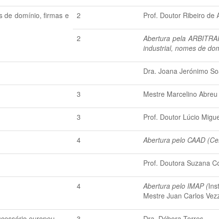
s de domínio, firmas e
2
Prof. Doutor Ribeiro de
2
Abertura pela ARBITRAR
industrial, nomes de do
Dra. Joana Jerónimo So
3
Mestre Marcelino Abreu
3
Prof. Doutor Lúcio Migue
4
Abertura pelo CAAD (Cen
Prof. Doutora Suzana C
4
Abertura pelo IMAP (
Ins
Mestre Juan Carlos Vezz
sucessório europeu
3
Dra. Débora Torres