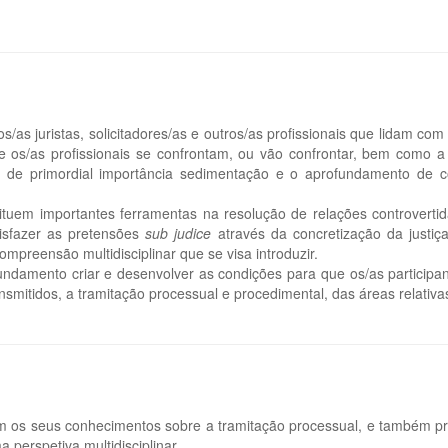
s/as juristas, solicitadores/as e outros/as profissionais que lidam co
que os/as profissionais se confrontam, ou vão confrontar, bem como
de primordial importância sedimentação e o aprofundamento de c
nstituem importantes ferramentas na resolução de relações controver
isfazer as pretensões
sub judice
através da concretização da justiç
preensão multidisciplinar que se visa introduzir.
damento criar e desenvolver as condições para que os/as participan
nsmitidos, a tramitação processual e procedimental, das áreas relativa
em os seus conhecimentos sobre a tramitação processual, e também pr
 perspetiva multidisciplinar.