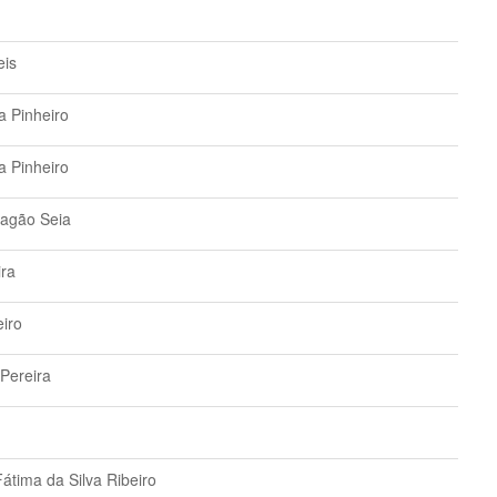
eis
a Pinheiro
a Pinheiro
ragão Seia
ira
eiro
Pereira
átima da Silva Ribeiro