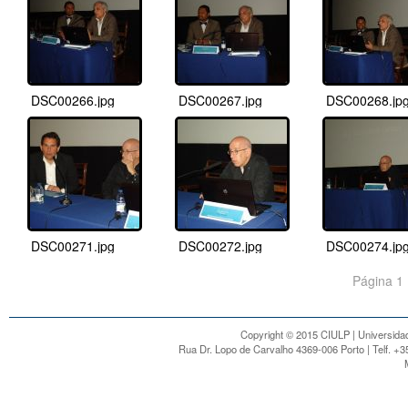
DSC00266.jpg
DSC00267.jpg
DSC00268.jp
DSC00271.jpg
DSC00272.jpg
DSC00274.jp
Página 1 
Copyright © 2015 CIULP | Universidad
Rua Dr. Lopo de Carvalho 4369-006 Porto | Telf. +3