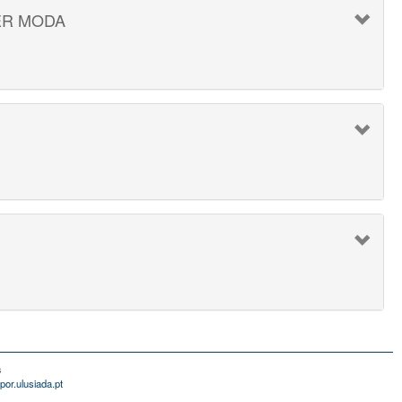
ER MODA
s
por.ulusiada.pt