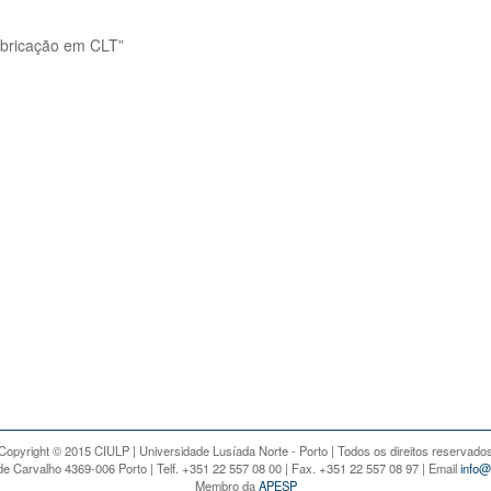
ricação em CLT”
Copyright © 2015 CIULP | Universidade Lusíada Norte - Porto | Todos os direitos reservado
e Carvalho 4369-006 Porto | Telf. +351 22 557 08 00 | Fax. +351 22 557 08 97 | Email
info@
Membro da
APESP