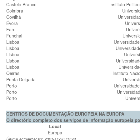
Castelo Branco
Instituto Polit
Coimbra
Universi
Covilhã
Universidad
Évora
Univers
Faro
Univer
Funchal
Universi
Lisboa
Universidade
Lisboa
Universidad
Lisboa
Univers
Lisboa
Universidad
Lisboa
Universida
Oeiras
Instituto Nac
Ponta Delgada
Universi
Porto
Universidade
Porto
Universidad
Porto
Univers
CENTROS DE DOCUMENTAÇÃO EUROPEIA NA EUROPA
O directório completo dos serviços de informação europeia p
Local
Europa
Última actualização: 2021-11-30 12:28