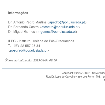
Informações
Dr. António Pedro Martins <
apedro@por.ulusiada.pt
>
Dr. Fernando Castro <
afcastro@por.ulusiada.pt
>
Dr. Miguel Gomes <
mgomes@por.ulusiada.pt
>
ILPG - Instituto Lusíada de Pós-Graduações
T.
+351
22 557 08 34
<
posgrad@por.ulusiada.pt
>
Última actualização: 2023-04-04 08:50
Copyright © 2015 CIULP | Universidad
Rua Dr. Lopo de Carvalho 4369-006 Porto | Telf. +3