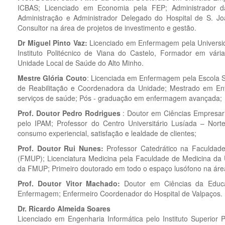
ICBAS; Licenciado em Economia pela FEP; Administrador 
Administração e Administrador Delegado do Hospital de S. Joã
Consultor na área de projetos de investimento e gestão.
Dr Miguel Pinto Vaz:
Licenciado em Enfermagem pela Universid
Instituto Politécnico de Viana do Castelo, Formador em vári
Unidade Local de Saúde do Alto Minho.
Mestre Glória Couto
: Licenciada em Enfermagem pela Escola 
de Reabilitação e Coordenadora da Unidade; Mestrado em En
serviços de saúde; Pós - graduação em enfermagem avançada; 
Prof. Doutor Pedro Rodrigues
: Doutor em Ciências Empresari
pelo IPAM; Professor do Centro Universitário Lusíada – Nor
consumo experiencial, satisfação e lealdade de clientes;
Prof. Doutor Rui Nunes:
Professor Catedrático na Faculdade
(FMUP); Licenciatura Medicina pela Faculdade de Medicina da U
da FMUP; Primeiro doutorado em todo o espaço lusófono na área 
Prof. Doutor Vitor Machado:
Doutor em Ciências da Educ
Enfermagem; Enfermeiro Coordenador do Hospital de Valpaços.
Dr. Ricardo Almeida Soares
Licenciado em Engenharia Informática pelo Instituto Superio