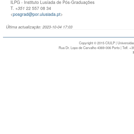
ILPG - Instituto Lusíada de Pós-Graduações
T.
+351
22 557 08 34
<
posgrad@por.ulusiada.pt
>
Última actualização: 2023-10-04 17:03
Copyright © 2015 CIULP | Universidad
Rua Dr. Lopo de Carvalho 4369-006 Porto | Telf. +3