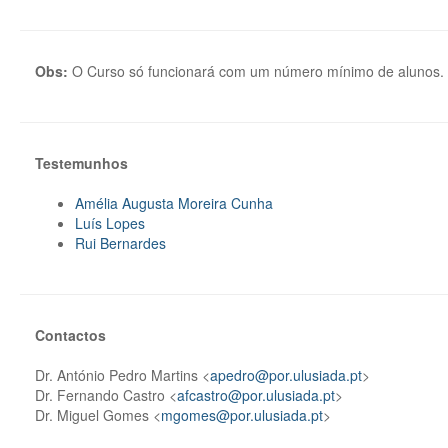
Obs:
O Curso só funcionará com um número mínimo de alunos.
Testemunhos
Amélia Augusta Moreira Cunha
Luís Lopes
Rui Bernardes
Contactos
Dr. António Pedro Martins <
apedro@por.ulusiada.pt
>
Dr. Fernando Castro <
afcastro@por.ulusiada.pt
>
Dr. Miguel Gomes <
mgomes@por.ulusiada.pt
>