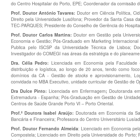
do Centro Hospitalar do Porto, EPE; Coordenador da comissão de
Prof. Doutor António Tavares:
Doutor em Ciência Política, Ci
Direito pela Universidade Lusófona; Provedor da Santa Casa da
TEC-PARQUES; Presidente do Conselho de Gerência do Hospital 
Prof. Doutor Carlos Martins:
Doutor em Gestão pela Universi
Economia e Gestão; Pós-Graduado em Marketing Internacional 
Publica pelo ISCSP da Universidade Técnica de Lisboa; Doc
Investigador do COMEGI nas áreas da estratégia e do planeament
Dra. Célia Pedro:
Licenciada em Economia pela Faculdade d
distribuição e logística, ao longo de 20 anos, tendo como fo
domínios da CA - Gestão de
stocks
e aprovisionamento, Logí
convidada no MBA Executivo, unidade curricular de Gestão de O
Dra Dulce Pinto:
Licenciada em Enfermagem
;
Doutoranda em
Extremadura - Espanha; Pós-Graduação em Gestão de Unidades
Centros de Saúde Grande Porto VI – Porto Oriental.
Prof.ª Doutora Isabel Araújo:
Doutorada em Economia da Sa
Bancária e Financeira; Professora do Centro Universitário Lusía
Prof. Doutor Fernando Almeida
:
Licenciado em Economia pela
Compostela; Licenciado em Direito pela Universidade do Porto; P