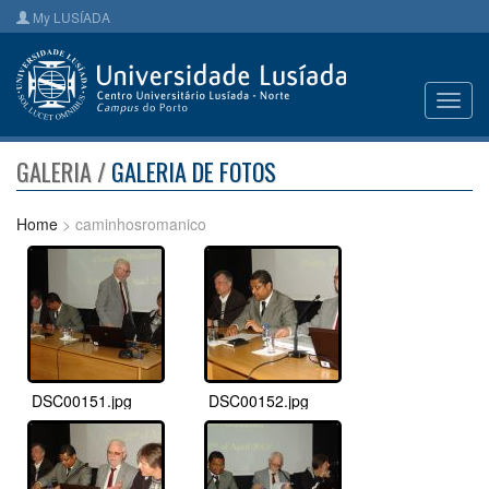
My LUSÍADA
Toggl
navig
GALERIA /
GALERIA DE FOTOS
Home
> caminhosromanico
DSC00151.jpg
DSC00152.jpg