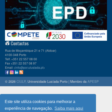
Contactos
Rua de Moçambique 21 e 71 (Aldoar)
4100-348 Porto
Telf. +351 22 557 08 00
Fax +351 22 557 08 97
Email <
info@por.ulusiada.pt
>
© 2026
CIULP
, Universidade Lusíada Porto | Membro da
APESP
Este site utiliza cookies para melhorar a
experiência de navegação.
Saiba mais aqui